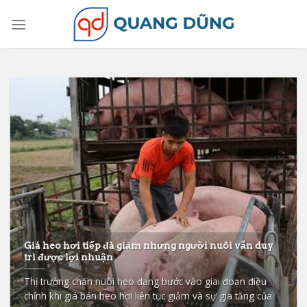
Skip
to
content
Giá heo hơi tiếp đà giảm nhưng người nuôi vẫn duy
trì được lợi nhuận
Thị trường chăn nuôi heo đang bước vào giai đoạn điều
chỉnh khi giá bán heo hơi liên tục giảm và sự gia tăng của