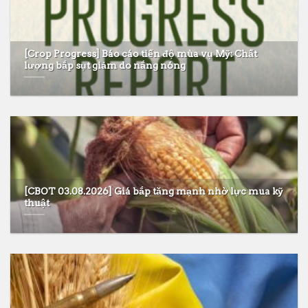
[Crop Progress] Báo cáo tiến độ mùa vụ Mỹ: Chất
lượng bắp sụt giảm do nắng nóng
[CBOT 03.08.2026] Giá bắp tăng mạnh nhờ lực mua kỹ
thuật