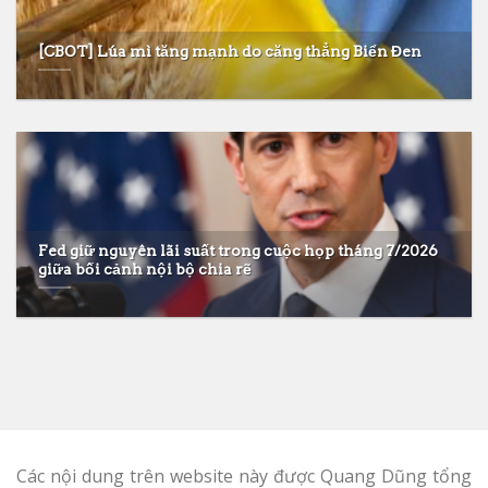
[CBOT] Lúa mì tăng mạnh do căng thẳng Biển Đen
Fed giữ nguyên lãi suất trong cuộc họp tháng 7/2026
giữa bối cảnh nội bộ chia rẽ
Các nội dung trên website này được Quang Dũng tổng