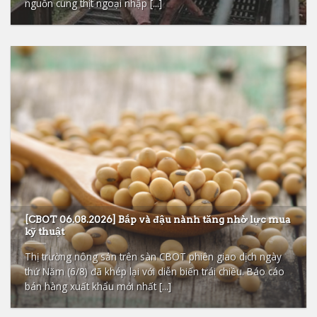
nguồn cung thịt ngoại nhập [...]
[CBOT 06.08.2026] Bắp và đậu nành tăng nhờ lực mua
kỹ thuật
Thị trường nông sản trên sàn CBOT phiên giao dịch ngày
thứ Năm (6/8) đã khép lại với diễn biến trái chiều. Báo cáo
bán hàng xuất khẩu mới nhất [...]