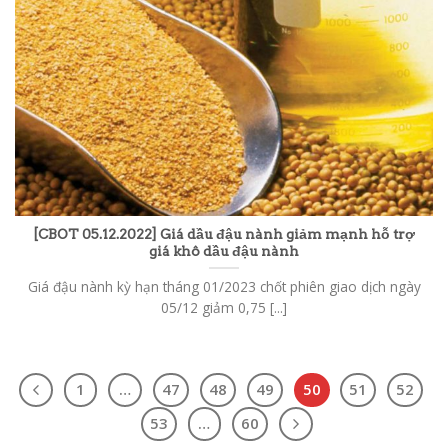
[CBOT 05.12.2022] Giá dầu đậu nành giảm mạnh hỗ trợ
giá khô dầu đậu nành
Giá đậu nành kỳ hạn tháng 01/2023 chốt phiên giao dịch ngày
05/12 giảm 0,75 [...]
1
…
47
48
49
50
51
52
53
…
60