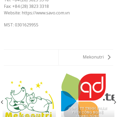
Fax: +84 (28) 3823 3318
Website: https://www.savo.com.vn
MST: 0301629955
Mekonutri
CÔNG TY TNHH PHÂN
PHỐI CÔNG NGHỆ
MEKONUTRI
QUANG DŨNG