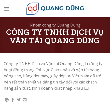
Skip
to
content
Nhóm công ty Quang Dũng
CÔNG TY TNHH DỊCH VỤ
VẬN TẢI QUANG DŨNG
Công ty TNHH Dịch vụ Vận tải Quang Dũng là công ty
hoạt động trong lĩnh vực Giao nhận và Vận tải hàng
nông sản, hàng dệt may, giày dép tại Việt Nam đã trở
nên rất thân thiết và đáng tin cậy đối với các khách
hàng sản xuất, kinh doanh xuất nhập khẩu […]