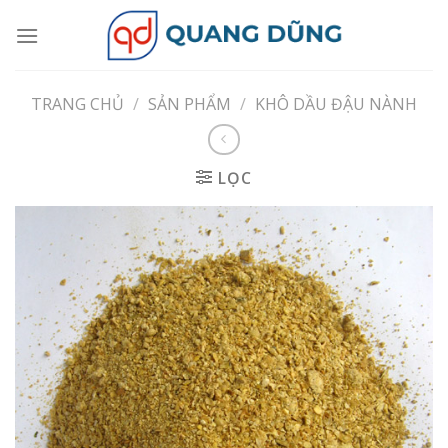
Skip
to
content
TRANG CHỦ
/
SẢN PHẨM
/
KHÔ DẦU ĐẬU NÀNH
LỌC