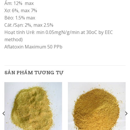
Ẩm: 12% max
Xơ: 6%, max 7%
Béo: 1.5% max
Cát /Sạn: 2%, max 2.5%
Hoạt tính Urê: min 0.05mgN/g/min at 30oC by EEC
method)
Aflatoxin Maximum 50 PPb
SẢN PHẨM TƯƠNG TỰ