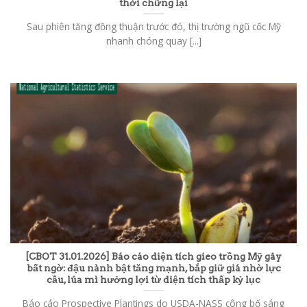
thời chững lại
Sau phiên tăng đồng thuận trước đó, thị trường ngũ cốc Mỹ
nhanh chóng quay [...]
[CBOT 31.01.2026] Báo cáo diện tích gieo trồng Mỹ gây
bất ngờ: đậu nành bật tăng mạnh, bắp giữ giá nhờ lực
cầu, lúa mì hưởng lợi từ diện tích thấp kỷ lục
Báo cáo Prospective Plantings do USDA-NASS công bố sáng