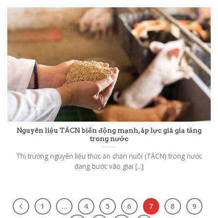
Nguyên liệu TĂCN biến động mạnh, áp lực giá gia tăng
trong nước
Thị trường nguyên liệu thức ăn chăn nuôi (TĂCN) trong nước
đang bước vào giai [...]
1
…
4
5
6
7
8
9