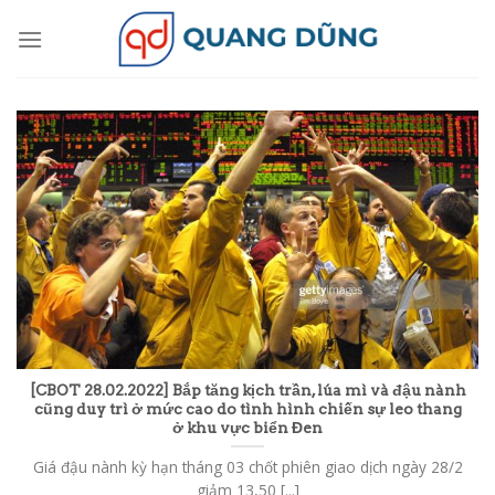
Skip
to
content
[CBOT 28.02.2022] Bắp tăng kịch trần, lúa mì và đậu nành
cũng duy trì ở mức cao do tình hình chiến sự leo thang
ở khu vực biển Đen
Giá đậu nành kỳ hạn tháng 03 chốt phiên giao dịch ngày 28/2
giảm 13,50 [...]