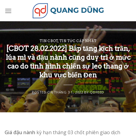
Skip
to
content
TIN CBOT
,
TIN TỨC CẬP NHẬT
[CBOT 28.02.2022] Bắp tăng kịch trần,
lúa mì và đậu nành cũng duy trì ở mức
cao do tình hình chiến sự leo thang ở
khu vực biển Đen
POSTED ON
THÁNG 3 1, 2022
BY
QDFEED
Giá đậu nành
kỳ hạn tháng 03 chốt phiên giao dịch