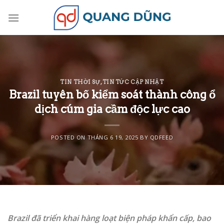
Skip
to
content
TIN THỜI SỰ
,
TIN TỨC CẬP NHẬT
Brazil tuyên bố kiểm soát thành công ổ
dịch cúm gia cầm độc lực cao
POSTED ON
THÁNG 6 19, 2025
BY
QDFEED
Brazil đã triển khai hàng loạt biện pháp khẩn cấp, bao