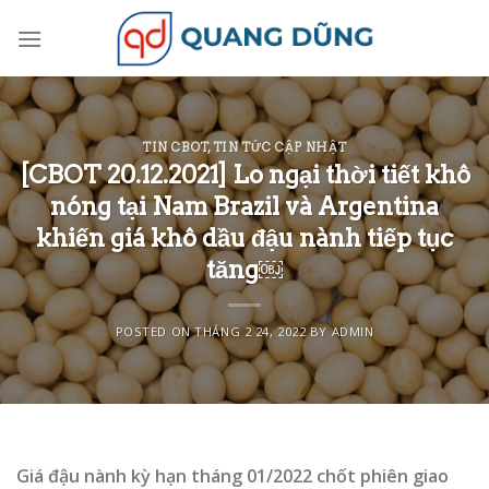
Skip
to
content
TIN CBOT
,
TIN TỨC CẬP NHẬT
[CBOT 20.12.2021] Lo ngại thời tiết khô
nóng tại Nam Brazil và Argentina
khiến giá khô dầu đậu nành tiếp tục
tăng￼
POSTED ON
THÁNG 2 24, 2022
BY
ADMIN
Giá đậu nành kỳ hạn tháng 01/2022 chốt phiên giao