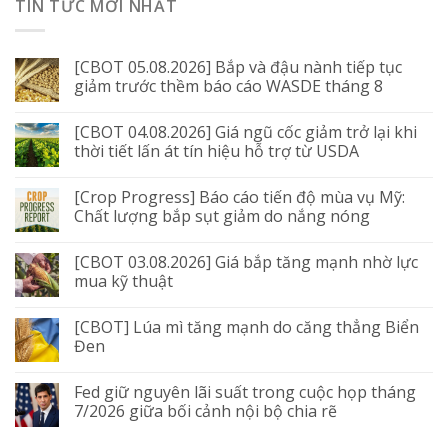
TIN TỨC MỚI NHẤT
[CBOT 05.08.2026] Bắp và đậu nành tiếp tục
giảm trước thềm báo cáo WASDE tháng 8
[CBOT 04.08.2026] Giá ngũ cốc giảm trở lại khi
thời tiết lấn át tín hiệu hỗ trợ từ USDA
[Crop Progress] Báo cáo tiến độ mùa vụ Mỹ:
Chất lượng bắp sụt giảm do nắng nóng
[CBOT 03.08.2026] Giá bắp tăng mạnh nhờ lực
mua kỹ thuật
[CBOT] Lúa mì tăng mạnh do căng thẳng Biển
Đen
Fed giữ nguyên lãi suất trong cuộc họp tháng
7/2026 giữa bối cảnh nội bộ chia rẽ