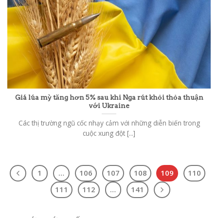
Giá lúa mỳ tăng hơn 5% sau khi Nga rút khỏi thỏa thuận
với Ukraine
Các thị trường ngũ cốc nhạy cảm với những diễn biến trong
cuộc xung đột [...]
1
…
106
107
108
109
110
111
112
…
141