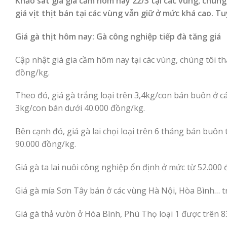
Khảo sát giá gia cầm hôm nay 22/3 tại các vùng, chúng 
giá vịt thịt bán tại các vùng vẫn giữ ở mức khá cao. T
Giá gà thịt hôm nay: Gà công nghiệp tiếp đà tăng giá
Cập nhật giá gia cầm hôm nay tại các vùng, chúng tôi th
đồng/kg.
Theo đó, giá gà trắng loại trên 3,4kg/con bán buôn ở c
3kg/con bán dưới 40.000 đồng/kg.
Bên cạnh đó, giá gà lai chọi loại trên 6 tháng bán buôn
90.000 đồng/kg.
Giá gà ta lai nuôi công nghiệp ổn định ở mức từ 52.0
Giá gà mía Sơn Tây bán ở các vùng Hà Nội, Hòa Bình… t
Giá gà thả vườn ở Hòa Bình, Phú Thọ loại 1 được trên 8