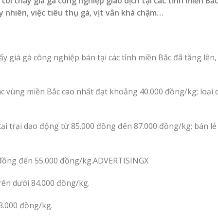
tôi thấy giá gà công nghiệp giao dịch tại các tỉnh miền Bắ
uy nhiên, việc tiêu thụ gà, vịt vẫn khá chậm…
ấy giá gà công nghiệp bán tại các tỉnh miền Bắc đã tăng lên,
ác vùng miền Bắc cao nhất đạt khoảng 40.000 đồng/kg; loại 
 tại trại dao động từ 85.000 đồng đến 87.000 đồng/kg; bán lẻ
00 đồng đến 55.000 đồng/kg.ADVERTISING
X
rên dưới 84.000 đồng/kg.
3.000 đồng/kg.