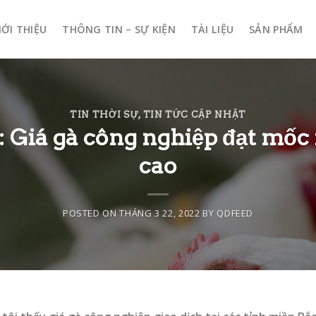
IỚI THIỆU
THÔNG TIN – SỰ KIỆN
TÀI LIỆU
SẢN PHẨM
TIN THỜI SỰ
,
TIN TỨC CẬP NHẬT
 Giá gà công nghiệp đạt mốc m
cao
POSTED ON
THÁNG 3 22, 2022
BY
QDFEED