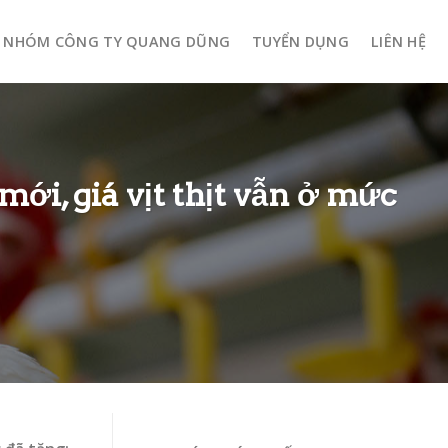
NHÓM CÔNG TY QUANG DŨNG
TUYỂN DỤNG
LIÊN HỆ
ới, giá vịt thịt vẫn ở mức