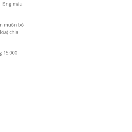
à lông màu,
nản muốn bỏ
óa) chia
g 15.000