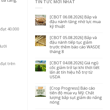
c đã tăng;
TIN TỨC MỚI NHẤT
[CBOT 06.08.2026] Bắp và
đậu nành tăng nhờ lực mua
kỹ thuật
 đạt 40.000
[CBOT 05.08.2026] Bắp và
đậu nành tiếp tục giảm
dưới
trước thềm báo cáo WASDE
tháng 8
[CBOT 04.08.2026] Giá ngũ
 đạt trên
cốc giảm trở lại khi thời tiết
lấn át tín hiệu hỗ trợ từ
USDA
[Crop Progress] Báo cáo
tiến độ mùa vụ Mỹ: Chất
lượng bắp sụt giảm do nắng
nóng