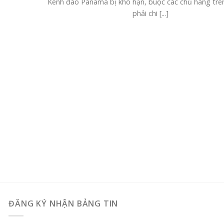
Kênh đào Panama bị khô hạn, buộc các chủ hàng trên
phải chi [...]
ĐĂNG KÝ NHẬN BẢNG TIN