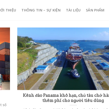
IỚI THIỆU
THÔNG TIN – SỰ KIỆN
TÀI LIỆU
SẢN PHẨM
Kênh đào Panama khô hạn, chủ tàu chở hà
thêm phí cho người tiêu dùng
t số