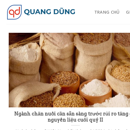
Skip
to
TRANG CHỦ
G
content
Ngành chăn nuôi cần sẵn sàng trước rủi ro tăng 
nguyên liệu cuối quý II