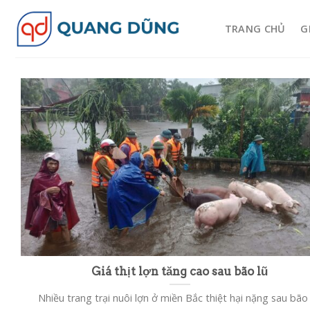
Skip
to
TRANG CHỦ
G
content
Giá thịt lợn tăng cao sau bão lũ
Nhiều trang trại nuôi lợn ở miền Bắc thiệt hại nặng sau bão 