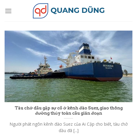
Skip
to
content
Tàu chở dầu gặp sự cố ở kênh đào Suez, giao thông
đường thủy toàn cầu gián đoạn
Người phát ngôn kênh đào Suez của Ai Cập cho biết, tàu chở
dầu đã [...]