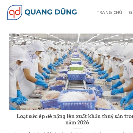
Skip
to
TRANG CHỦ
G
content
Loạt sức ép đè nặng lên xuất khẩu thuỷ sản tro
năm 2026