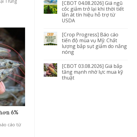
tại Trung
[CBOT 04.08.2026] Giá ngũ
cốc giảm trở lại khi thời tiết
lấn át tín hiệu hỗ trợ từ
USDA
[Crop Progress] Báo cáo
tiến độ mùa vụ Mỹ: Chất
lượng bắp sụt giảm do nắng
nóng
[CBOT 03.08.2026] Giá bắp
tăng mạnh nhờ lực mua kỹ
thuật
 hơn 6%
báo cáo từ