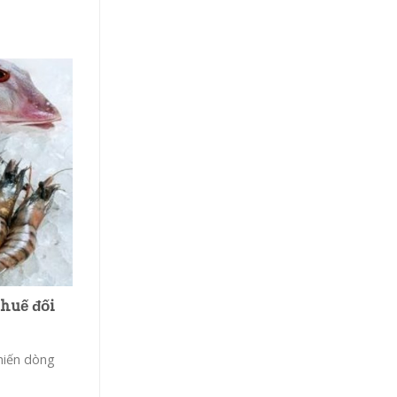
thuế đối
hiến dòng