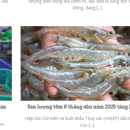
c vào
Những biến động địa chính trị, đặc biệt là xung đột 
Đông, đang [...]
sản
Sản lượng tôm 8 tháng đầu năm 2025 tăng
Hiệp hội Chế biến và Xuất khẩu Thuỷ sản (VASEP) dẫn 
iếm
Cục [...]