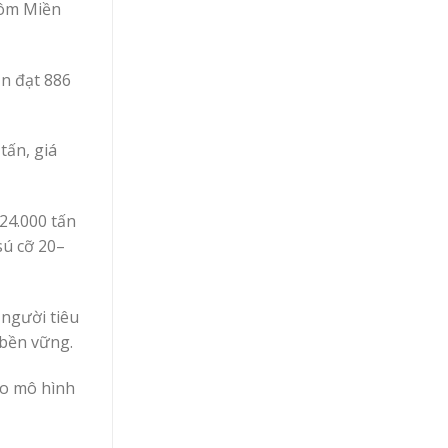
Tôm Miền
ản đạt 886
tấn, giá
24.000 tấn
sú cỡ 20–
 người tiêu
 bền vững.
eo mô hình