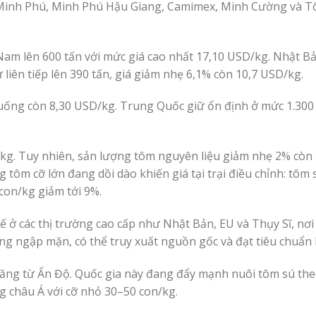
Minh Phú, Minh Phú Hậu Giang, Camimex, Minh Cường và 
Nam lên 600 tấn với mức giá cao nhất 17,10 USD/kg. Nhật B
 liên tiếp lên 390 tấn, giá giảm nhẹ 6,1% còn 10,7 USD/kg.
ng còn 8,30 USD/kg. Trung Quốc giữ ổn định ở mức 1.300 
kg. Tuy nhiên, sản lượng tôm nguyên liệu giảm nhẹ 2% còn 
ôm cỡ lớn đang dồi dào khiến giá tại trại điều chỉnh: tôm 
con/kg giảm tới 9%.
 ở các thị trường cao cấp như Nhật Bản, EU và Thụy Sĩ, nơi
ng ngập mặn, có thể truy xuất nguồn gốc và đạt tiêu chuẩn
 tăng từ Ấn Độ. Quốc gia này đang đẩy mạnh nuôi tôm sú th
g châu Á với cỡ nhỏ 30–50 con/kg.