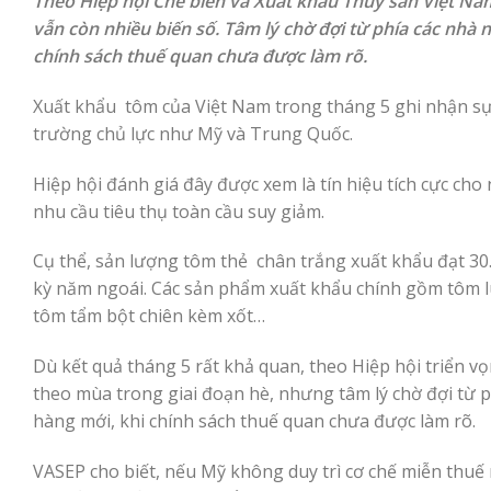
Theo Hiệp hội Chế biến và Xuất khẩu Thủy sản Việt Nam
vẫn còn nhiều biến số. Tâm lý chờ đợi từ phía các nhà 
chính sách thuế quan chưa được làm rõ.
Xuất khẩu tôm của Việt Nam trong tháng 5 ghi nhận sự tă
trường chủ lực như Mỹ và Trung Quốc.
Hiệp hội đánh giá đây được xem là tín hiệu tích cực cho
nhu cầu tiêu thụ toàn cầu suy giảm.
Cụ thể, sản lượng tôm thẻ chân trắng xuất khẩu đạt 30.
kỳ năm ngoái. Các sản phẩm xuất khẩu chính gồm tôm lu
tôm tẩm bột chiên kèm xốt…
Dù kết quả tháng 5 rất khả quan, theo Hiệp hội triển 
theo mùa trong giai đoạn hè, nhưng tâm lý chờ đợi từ p
hàng mới, khi chính sách thuế quan chưa được làm rõ.
VASEP cho biết, nếu Mỹ không duy trì cơ chế miễn thuế