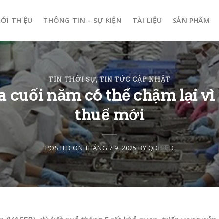
IỚI THIỆU
THÔNG TIN – SỰ KIỆN
TÀI LIỆU
SẢN PHẨM
TIN THỜI SỰ
,
TIN TỨC CẬP NHẬT
cuối năm có thể chậm lại vì 
thuế mới
POSTED ON
THÁNG 7 9, 2025
BY
QDFEED