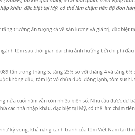
 (VASEP), dù kết quả tháng 5 rất khả quan, triển vọng nửa
nhập khẩu, đặc biệt tại Mỹ, có thể làm chậm tiến độ đơn hàn
ng trưởng ấn tượng cả về sản lượng và giá trị, đặc biệt tại
 ngành tôm sau thời gian dài chịu ảnh hưởng bởi chi phí đầu
089 tấn trong tháng 5, tăng 23% so với tháng 4 và tăng 6% 
ộc không đầu, tôm lột vỏ chừa đuôi đông lạnh, tôm sushi,
vọng nửa cuối năm vẫn còn nhiều biến số. Nhu cầu được dự b
hía các nhà nhập khẩu, đặc biệt tại Mỹ, có thể làm chậm tiế
 như kỳ vọng, khả năng cạnh tranh của tôm Việt Nam tại thị