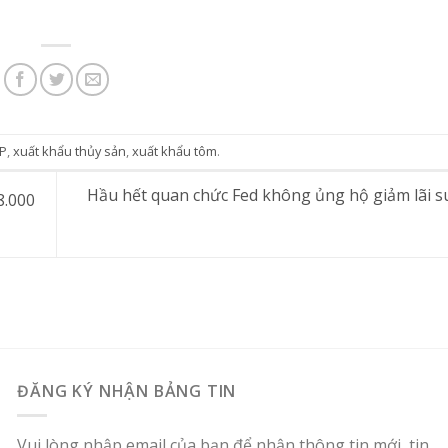
P
,
xuất khẩu thủy sản
,
xuất khẩu tôm
.
Hầu hết quan chức Fed không ủng hộ giảm lãi s
8.000
ĐĂNG KÝ NHẬN BẢNG TIN
Vui lòng nhập email của bạn để nhận thông tin mới, tin