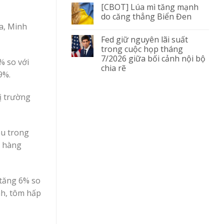
[CBOT] Lúa mì tăng mạnh
do căng thẳng Biển Đen
a, Minh
Fed giữ nguyên lãi suất
trong cuộc họp tháng
7/2026 giữa bối cảnh nội bộ
% so với
chia rẽ
9%.
ị trường
ệu trong
n hàng
 tăng 6% so
nh, tôm hấp