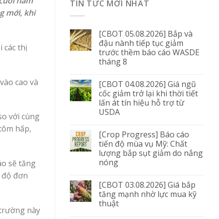
 cuối năm
TIN TỨC MỚI NHẤT
g mới, khi
[CBOT 05.08.2026] Bắp và
đậu nành tiếp tục giảm
 các thị
trước thềm báo cáo WASDE
tháng 8
 vào cao và
[CBOT 04.08.2026] Giá ngũ
cốc giảm trở lại khi thời tiết
lấn át tín hiệu hỗ trợ từ
USDA
so với cùng
 tôm hấp,
[Crop Progress] Báo cáo
tiến độ mùa vụ Mỹ: Chất
lượng bắp sụt giảm do nắng
nóng
áo sẽ tăng
n độ đơn
[CBOT 03.08.2026] Giá bắp
tăng mạnh nhờ lực mua kỹ
thuật
 trường này