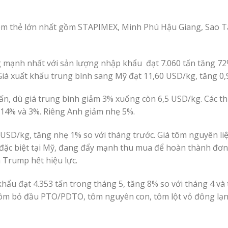
ôm thẻ lớn nhất gồm STAPIMEX, Minh Phú Hậu Giang, Sao T
g mạnh nhất với sản lượng nhập khẩu đạt 7.060 tấn tăng 72
Giá xuất khẩu trung bình sang Mỹ đạt 11,60 USD/kg, tăng 0,
n, dù giá trung bình giảm 3% xuống còn 6,5 USD/kg. Các th
 14% và 3%. Riêng Anh giảm nhẹ 5%.
 USD/kg, tăng nhẹ 1% so với tháng trước. Giá tôm nguyên li
 đặc biệt tại Mỹ, đang đẩy mạnh thu mua để hoàn thành đơ
 Trump hết hiệu lực.
hẩu đạt 4.353 tấn trong tháng 5, tăng 8% so với tháng 4 và
tôm bỏ đầu PTO/PDTO, tôm nguyên con, tôm lột vỏ đông lạ