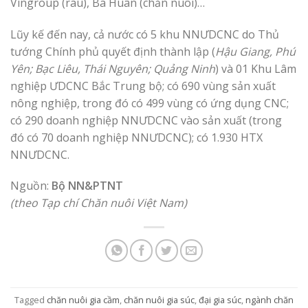
Vingroup (rau), Ba Huân (chăn nuôi)…
Lũy kế đến nay, cả nước có 5 khu NNƯDCNC do Thủ
tướng Chính phủ quyết định thành lập (
Hậu Giang, Phú
Yên; Bạc Liêu, Thái Nguyên;
Quảng Ninh
) và 01 Khu Lâm
nghiệp ƯDCNC Bắc Trung bộ; có 690 vùng sản xuất
nông nghiệp, trong đó có 499 vùng có ứng dụng CNC;
có 290 doanh nghiệp NNƯDCNC vào sản xuất (trong
đó có 70 doanh nghiệp NNƯDCNC); có 1.930 HTX
NNƯDCNC.
Nguồn:
Bộ NN&PTNT
(theo Tạp chí Chăn nuôi Việt Nam)
Tagged
chăn nuôi gia cầm
,
chăn nuôi gia súc
,
đại gia súc
,
ngành chăn