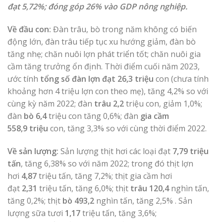
đạt 5,72%; đóng góp 26% vào GDP nông nghiệp.
Về đầu con:
Đàn trâu, bò trong năm không có biến
động lớn, đàn trâu tiếp tục xu hướng giảm, đàn bò
tăng nhẹ; chăn nuôi lợn phát triển tốt; chăn nuôi gia
cầm tăng trưởng ổn định. Thời điểm cuối năm 2023,
ước tính
tổng số
đàn lợn đạt 26,3 triệu
con (chưa tính
khoảng hơn 4 triệu lợn con theo mẹ), tăng 4,2% so với
cùng kỳ năm 2022; đàn
trâu 2,2
triệu con, giảm 1,0%;
đàn
bò 6,4
triệu con tăng 0,6%; đàn
gia cầm
558,9
triệu
con, tăng 3,3% so với cùng thời điểm 2022.
Về sản lượng:
Sản lượng thịt hơi các loại đạt
7,79 triệu
tấn
, tăng 6,38% so với năm 2022; trong đó thịt lợn
hơi
4,87
triệu tấn, tăng 7,2%; thịt gia cầm hơi
đạt
2,31
triệu tấn, tăng 6,0%; thịt
trâu 120,4
nghìn tấn,
tăng 0,2%; thịt
bò 493,2
nghìn tấn, tăng 2,5% . Sản
lượng sữa tươi
1,17
triệu tấn, tăng 3,6%;