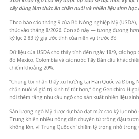
Xuất khẩu ngô của Mỹ được dự báo sẽ đạt mức kỷ lục năm
cây dùng làm thức ăn chăn nuôi và nhiên liệu sinh học n
Theo báo cáo tháng 9 của Bộ Nông nghiệp Mỹ (USDA), l
thúc vào tháng 8/2026. Con số này — tương đương hơn 7
kỷ lục 2,83 tỷ giạ ước tính của niên vụ trước đó.
Dữ liệu của USDA cho thấy tính đến ngày 18/9, các hợp
đó Mexico, Colombia và các nước Tây Bán cầu khác chi
chiếm khoảng 20%.
“Chúng tôi nhận thấy xu hướng tại Hàn Quốc và Đông N
chăn nuôi vì giá trị kinh tế tốt hơn,” ông Genichiro Hig
nói thêm rằng nhu cầu ngô cho sản xuất nhiên liệu sin
Sản lượng ngô Mỹ được dự báo đạt mức cao kỷ lục nhờ d
Trung khiến nhiều nông dân chuyển từ trồng đậu tương
không lớn, vì Trung Quốc chỉ chiếm tỷ trọng nhỏ trong