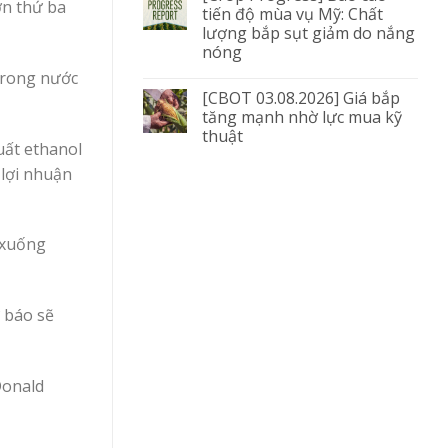
ớn thứ ba
tiến độ mùa vụ Mỹ: Chất
lượng bắp sụt giảm do nắng
nóng
 trong nước
[CBOT 03.08.2026] Giá bắp
tăng mạnh nhờ lực mua kỹ
thuật
uất ethanol
 lợi nhuận
 xuống
 báo sẽ
Donald