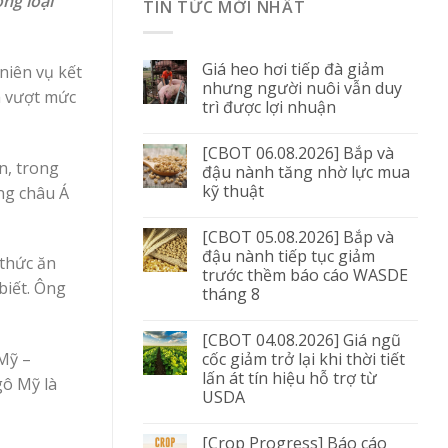
ng loại
TIN TỨC MỚI NHẤT
Giá heo hơi tiếp đà giảm
niên vụ kết
nhưng người nuôi vẫn duy
à vượt mức
trì được lợi nhuận
[CBOT 06.08.2026] Bắp và
n, trong
đậu nành tăng nhờ lực mua
kỹ thuật
ng châu Á
[CBOT 05.08.2026] Bắp và
đậu nành tiếp tục giảm
 thức ăn
trước thềm báo cáo WASDE
biết. Ông
tháng 8
[CBOT 04.08.2026] Giá ngũ
cốc giảm trở lại khi thời tiết
Mỹ –
lấn át tín hiệu hỗ trợ từ
gô Mỹ là
USDA
[Crop Progress] Báo cáo