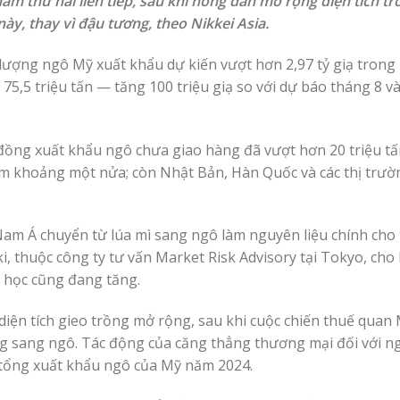
 thứ hai liên tiếp, sau khi nông dân mở rộng diện tích trồ
ày, thay vì đậu tương, theo Nikkei Asia.
ượng ngô Mỹ xuất khẩu dự kiến vượt hơn 2,97 tỷ giạ trong 
5,5 triệu tấn — tăng 100 triệu giạ so với dự báo tháng 8 v
 đồng xuất khẩu ngô chưa giao hàng đã vượt hơn 20 triệu tấ
ếm khoảng một nửa; còn Nhật Bản, Hàn Quốc và các thị trườ
am Á chuyển từ lúa mì sang ngô làm nguyên liệu chính cho
aki, thuộc công ty tư vấn Market Risk Advisory tại Tokyo, cho 
h học cũng đang tăng.
iện tích gieo trồng mở rộng, sau khi cuộc chiến thuế quan 
 sang ngô. Tác động của căng thẳng thương mại đối với n
 tổng xuất khẩu ngô của Mỹ năm 2024.