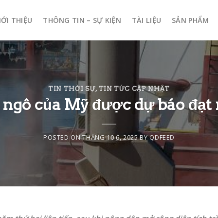
IỚI THIỆU
THÔNG TIN – SỰ KIỆN
TÀI LIỆU
SẢN PHẨM
TIN THỜI SỰ
,
TIN TỨC CẬP NHẬT
 ngô của Mỹ được dự báo đạt 
POSTED ON
THÁNG 10 6, 2025
BY
QDFEED