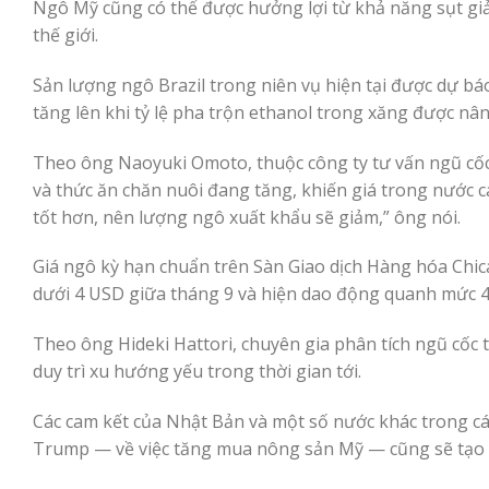
Ngô Mỹ cũng có thể được hưởng lợi từ khả năng sụt gi
thế giới.
Sản lượng ngô Brazil trong niên vụ hiện tại được dự bá
tăng lên khi tỷ lệ pha trộn ethanol trong xăng được nâ
Theo ông Naoyuki Omoto, thuộc công ty tư vấn ngũ cốc 
và thức ăn chăn nuôi đang tăng, khiến giá trong nước c
tốt hơn, nên lượng ngô xuất khẩu sẽ giảm,” ông nói.
Giá ngô kỳ hạn chuẩn trên Sàn Giao dịch Hàng hóa Ch
dưới 4 USD giữa tháng 9 và hiện dao động quanh mức 4
Theo ông Hideki Hattori, chuyên gia phân tích ngũ cốc
duy trì xu hướng yếu trong thời gian tới.
Các cam kết của Nhật Bản và một số nước khác trong 
Trump — về việc tăng mua nông sản Mỹ — cũng sẽ tạo l