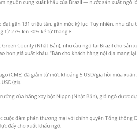
ảm nguồn cung xuất khẩu của Brazil — nước sản xuất ngô l
o đạt gần 131 triệu tấn, gần mức kỷ lục. Tuy nhiên, nhu cầu
ng từ 27% lên 30% kể từ tháng 8.
Green County (Nhật Bản), nhu cầu ngô tại Brazil cho sản x
ao hơn giá xuất khẩu. “Bán cho khách hàng nội địa mang lại
icago (CME) đã giảm từ mức khoảng 5 USD/giạ hồi mùa xuân
 USD/giạ.
 trưởng của hãng xay bột Nippn (Nhật Bản), giá ngô được dự
các cuộc đàm phán thương mại với chính quyền Tổng thống 
ực đẩy cho xuất khẩu ngô.