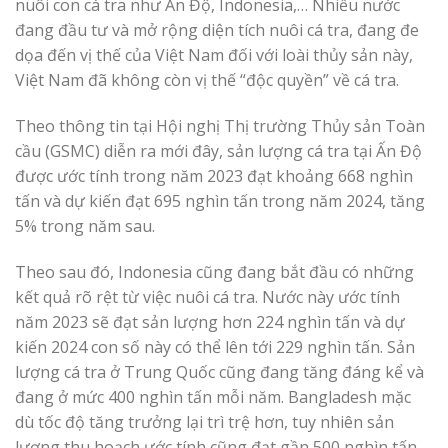
nuôi con cá tra như Ấn Độ, Indonesia,… Nhiều nước
đang đầu tư và mở rộng diện tích nuôi cá tra, đang đe
dọa đến vị thế của Việt Nam đối với loài thủy sản này,
Việt Nam đã không còn vị thế “độc quyền” về cá tra.
Theo thông tin tại Hội nghị Thị trường Thủy sản Toàn
cầu (GSMC) diễn ra mới đây, sản lượng cá tra tại Ấn Độ
được ước tính trong năm 2023 đạt khoảng 668 nghìn
tấn và dự kiến đạt 695 nghìn tấn trong năm 2024, tăng
5% trong năm sau.
Theo sau đó, Indonesia cũng đang bắt đầu có những
kết quả rõ rệt từ việc nuôi cá tra. Nước này ước tính
năm 2023 sẽ đạt sản lượng hơn 224 nghìn tấn và dự
kiến 2024 con số này có thể lên tới 229 nghìn tấn. Sản
lượng cá tra ở Trung Quốc cũng đang tăng đáng kể và
đang ở mức 400 nghìn tấn mỗi năm. Bangladesh mặc
dù tốc độ tăng trưởng lại trì trệ hơn, tuy nhiên sản
lượng thu hoạch ước tính cũng đạt gần 500 nghìn tấn,