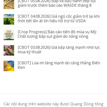
[CBOT 05.08.2026] Bắp và đậu nành tiếp tục
giảm trước thềm báo cáo WASDE tháng 8
[CBOT 04.08.2026] Giá ngũ cốc giảm trở lại khi
thời tiết lấn át tín hiệu hỗ trợ từ USDA
[Crop Progress] Báo cáo tiến độ mùa vụ Mỹ:
Chất lượng bắp sụt giảm do nắng nóng
[CBOT 03.08.2026] Giá bắp tăng mạnh nhờ lực
mua kỹ thuật
[CBOT] Lúa mì tăng mạnh do căng thẳng Biển
Đen
Các nội dung trên website này được Quang Dũng tổng