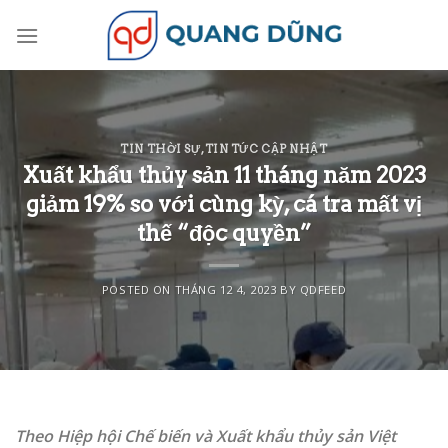
Skip
to
content
TIN THỜI SỰ
,
TIN TỨC CẬP NHẬT
Xuất khẩu thủy sản 11 tháng năm 2023
giảm 19% so với cùng kỳ, cá tra mất vị
thế “độc quyền”
POSTED ON
THÁNG 12 4, 2023
BY
QDFEED
Theo Hiệp hội Chế biến và Xuất khẩu thủy sản Việt