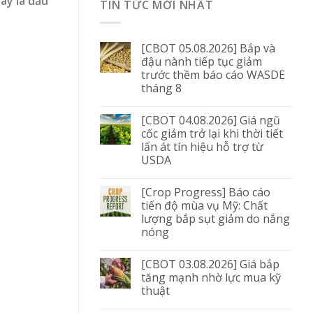
ây là dấu
TIN TỨC MỚI NHẤT
[CBOT 05.08.2026] Bắp và
đậu nành tiếp tục giảm
trước thềm báo cáo WASDE
tháng 8
[CBOT 04.08.2026] Giá ngũ
cốc giảm trở lại khi thời tiết
lấn át tín hiệu hỗ trợ từ
USDA
[Crop Progress] Báo cáo
tiến độ mùa vụ Mỹ: Chất
lượng bắp sụt giảm do nắng
nóng
[CBOT 03.08.2026] Giá bắp
tăng mạnh nhờ lực mua kỹ
thuật