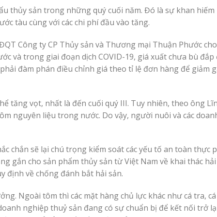
hẩu thủy sản trong những quý cuối năm. Đó là sự khan hiế
ớc tàu cùng với các chi phí đầu vào tăng.
 HĐQT Công ty CP Thủy sản và Thương mại Thuận Phước cho 
ước và trong giai đoạn dịch COVID-19, giá xuất chưa bù đắp
g phải đàm phán điều chỉnh giá theo tỉ lệ đơn hàng để giảm
ể tăng vọt, nhất là đến cuối quý III. Tuy nhiên, theo ông Lĩn
tôm nguyên liệu trong nước. Do vậy, người nuôi và các doa
ắc chắn sẽ lại chú trọng kiểm soát các yếu tố an toàn thực 
ang gắn cho sản phẩm thủy sản từ Việt Nam về khai thác hải
y định về chống đánh bắt hải sản.
ng. Ngoài tôm thì các mặt hàng chủ lực khác như cá tra, cá
doanh nghiệp thuỷ sản đang có sự chuẩn bị để kết nối trở lại