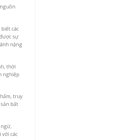
m nguồn
biết các
 được sự
 gánh nặng
h, thời
nh nghiệp
phẩm, truy
 sản bất
 ngừ,
 với các