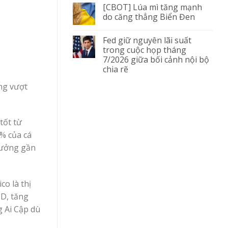
[CBOT] Lúa mì tăng mạnh
do căng thẳng Biển Đen
Fed giữ nguyên lãi suất
trong cuộc họp tháng
7/2026 giữa bối cảnh nội bộ
chia rẽ
ởng vượt
tốt từ
% của cá
trưởng gần
co là thị
SD, tăng
g Ai Cập dù