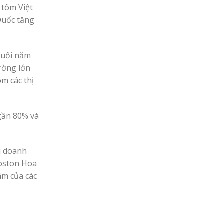
 tôm Việt
Quốc tăng
cuối năm
rường lớn
m các thị
gần 80% và
ều doanh
Boston Hoa
âm của các