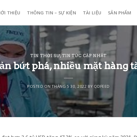
IỚI THIỆU
THÔNG TIN – SỰ KIỆN
TÀI LIỆU
SẢN PHẨM
TIN THỜI SỰ
,
TIN TỨC CẬP NHẬT
ản bứt phá, nhiều mặt hàng t
POSTED ON
THÁNG 5 30, 2022
BY
QDFEED