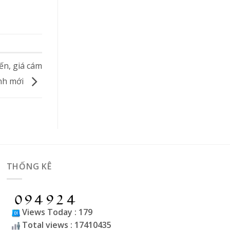
ến, giá cám
ỉnh mới
THỐNG KÊ
Views Today : 179
Total views : 17410435