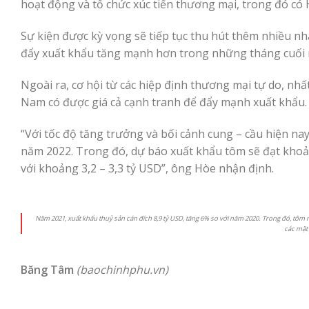
hoạt động và tổ chức xúc tiến thương mại, trong đó có 
Sự kiện được kỳ vọng sẽ tiếp tục thu hút thêm nhiều nh
đẩy xuất khẩu tăng mạnh hơn trong những tháng cuối 
Ngoài ra, cơ hội từ các hiệp định thương mại tự do, nhấ
Nam có được giá cả cạnh tranh để đẩy mạnh xuất khẩu.
“Với tốc độ tăng trưởng và bối cảnh cung – cầu hiện na
năm 2022. Trong đó, dự báo xuất khẩu tôm sẽ đạt khoảng 4
với khoảng 3,2 – 3,3 tỷ USD”, ông Hòe nhận định.
Năm 2021, xuất khẩu thuỷ sản cán đích 8,9 tỷ USD, tăng 6% so với năm 2020. Trong đó, tôm ma
các mặt 
Băng Tâm
(baochinhphu.vn)