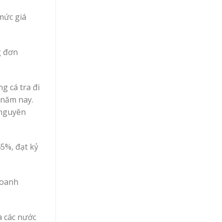
mức giá
g đơn
g cá tra đi
 năm nay.
 nguyên
45%, đạt kỷ
doanh
à các nước