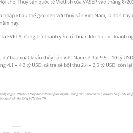
Hội chợ Thuỷ sản quốc tế Vietfish của VASEP vào tháng 8/20
à nhập khẩu thế giới đến với thuỷ sản Việt Nam, là đòn bẩy 
năm nay.
t là EVFTA, đang trở thành yếu tố thuận lợi cho các doanh n
y, dự báo xuất khẩu thủy sản Việt Nam sẽ đạt 9,5 – 10 tỷ US
,1 – 4,2 tỷ USD, cá tra sẽ bội thu 2,4 – 2,5 tỷ USD, còn lại 
ng về gần 3,9 tỷ USD, tăng 4%; cá tra tăng tốc mạnh 2 tháng cuối năm cán đích với trên 1,6 tỷ USD, tăng
hàng hải sản đạt 3,4 tỷ USD, tăng 7%.