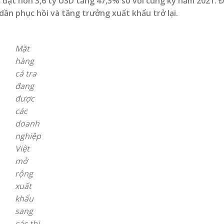
 đạt hơn 3,6 tỷ USD tăng 47,3% so với cùng kỳ năm 2021. Đ
dần phục hồi và tăng trưởng xuất khẩu trở lại.
Mặt
hàng
cá tra
đang
được
các
doanh
nghiệp
Việt
mở
rộng
xuất
khẩu
sang
các thị