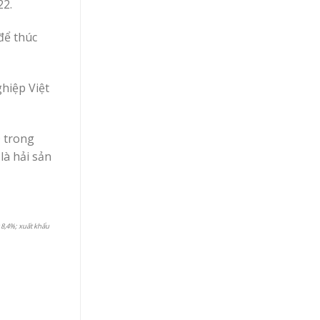
22.
để thúc
ghiệp Việt
D trong
là hải sản
 8,4%; xuất khẩu