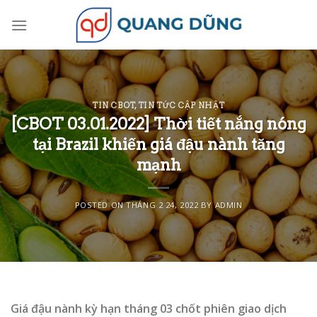
Skip
to
content
TIN CBOT
,
TIN TỨC CẬP NHẬT
[CBOT 03.01.2022] Thời tiết nắng nóng
tại Brazil khiến giá đậu nành tăng
mạnh
POSTED ON
THÁNG 2 24, 2022
BY
ADMIN
Giá đậu nành kỳ hạn tháng 03 chốt phiên giao dịch