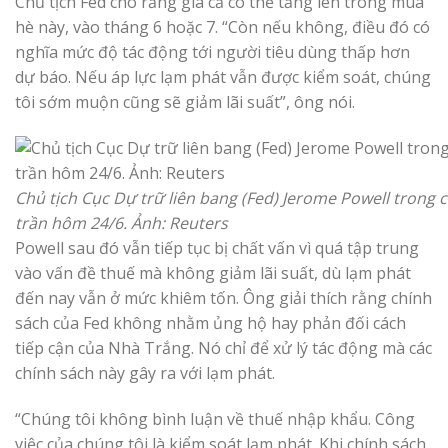
Chủ tịch Fed cho rằng giá cả có thể tăng lên trong mùa
hè này, vào tháng 6 hoặc 7. “Còn nếu không, điều đó có
nghĩa mức độ tác động tới người tiêu dùng thấp hơn
dự báo. Nếu áp lực lạm phát vẫn được kiểm soát, chúng
tôi sớm muộn cũng sẽ giảm lãi suất”, ông nói.
Chủ tịch Cục Dự trữ liên bang (Fed) Jerome Powell trong 
trần hôm 24/6. Ảnh: Reuters
Powell sau đó vẫn tiếp tục bị chất vấn vì quá tập trung
vào vấn đề thuế mà không giảm lãi suất, dù lạm phát
đến nay vẫn ở mức khiêm tốn. Ông giải thích rằng chính
sách của Fed không nhằm ủng hộ hay phản đối cách
tiếp cận của Nhà Trắng. Nó chỉ để xử lý tác động mà các
chính sách này gây ra với lạm phát.
“Chúng tôi không bình luận về thuế nhập khẩu. Công
việc của chúng tôi là kiểm soát lạm phát. Khi chính sách