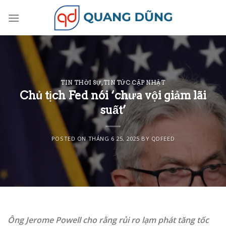
Skip
to
content
TIN THỜI SỰ
,
TIN TỨC CẬP NHẬT
Chủ tịch Fed nói ‘chưa vội giảm lãi
suất’
POSTED ON
THÁNG 6 25, 2025
BY
QDFEED
Ông Jerome Powell cho rằng rủi ro lạm phát tăng tốc