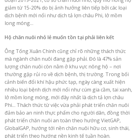
giảm từ 15-20% do bị ảnh hưởng liên tiếp bởi các loại
dịch bệnh mới nổi như dịch tả lợn châu Phi, lở mồm
long móng…
Hộ chăn nuôi nhỏ lẻ muốn tồn tại phải liên kết
Ông Tống Xuân Chinh cũng chỉ rõ những thách thức
mà ngành chăn nuôi đang gặp phải. Đó là 47% sản
lượng chăn nuôi còn nằm ở khu vực nông hộ – nơi
thường gặp rủi ro về dịch bệnh, thị trường. Trong bối
cảnh biến đổi khí hậu phức tạp, ngày càng xuất hiện
nhiều loại bệnh dịch mới nổi như cúm gia cầm, tai xanh,
lở mồm long móng, mới đây nhất là dịch tả lợn châu
Phi… Thách thức từ việc vừa phải phát triển chăn nuôi
đảm bảo an ninh thực phẩm cho người dân, đồng thời
phát triển chăn nuôi an toàn theo hướng VietGAP,
GlobalGAP, hướng tới nền chăn nuôi hữu cơ, sinh thái,
phát triển theo hướng nền kinh tế tuần hoàn.