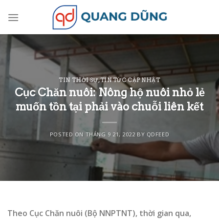
Skip
to
content
TIN THỜI SỰ
,
TIN TỨC CẬP NHẬT
Cục Chăn nuôi: Nông hộ nuôi nhỏ lẻ
muốn tồn tại phải vào chuỗi liên kết
POSTED ON
THÁNG 9 21, 2022
BY
QDFEED
Theo Cục Chăn nuôi (Bộ NNPTNT), thời gian qua,