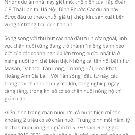
Nhơn); dự án nhà máy giết mổ, chế biến của Tập đoàn
C.P Thái Lan tại Hà Nội, Bình Phước. Các dự án này
được đầu tư theo chuỗi giá trị khép kín, sản xuất bền
vững từ trang trại đến bàn ăn.
Song song với thu hút các nhà đầu tư nước ngoài, lĩnh
vực chăn nuôi cũng đang trở thành “miếng bánh béo
bở” của các doanh nghiệp lớn trong nước, nhất là ở
mảng nuôi lợn, chế biến thịt Những cái tên nổi bật như
Masan, Dabaco, Tân Long, Trường Hải, Hòa Phát,
Hoàng Anh Gia Lai… Với “làn sóng” đầu tư này, các
trang trại chăn nuôi quy mô lớn, công nghiệp ngày
càng tăng, trong khi số cơ sở chăn nuôi nông hộ thì
giảm dần.
Điển hình trong chăn nuôi lợn, cả nước hiện chỉ còn
khoảng 2 triệu cơ sở chăn nuôi. Trung bình mỗi năm, tỷ
lệ chăn nuôi nông hộ giảm từ 5-7%/năm. Riêng giai
đoạn 2019-2021, cơ sở chăn nuôi nhỏ, quy mô nông hộ