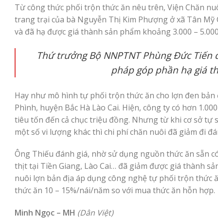
Từ công thức phối trộn thức ăn nêu trên, Viện Chăn nuô
trang trại của bà Nguyễn Thị Kim Phượng ở xã Tân Mỹ 
và đã hạ được giá thành sản phẩm khoảng 3.000 – 5.00
Thứ trưởng Bộ NNPTNT Phùng Đức Tiến đá
pháp góp phần hạ giá t
Hay như mô hình tự phối trộn thức ăn cho lợn đen bản 
Phình, huyện Bắc Hà Lào Cai. Hiện, công ty có hơn 1.00
tiêu tốn đến cả chục triệu đồng. Nhưng từ khi cơ sở tự
một số vi lượng khác thì chi phí chăn nuôi đã giảm đi đá
Ông Thiếu đánh giá, nhờ sử dụng nguồn thức ăn sẵn có
thịt tại Tiền Giang, Lào Cai… đã giảm được giá thành 
nuôi lợn bản địa áp dụng công nghệ tự phối trộn thức 
thức ăn 10 – 15%/nái/năm so với mua thức ăn hỗn hợp.
Minh Ngọc – MH
(Dân Việt)