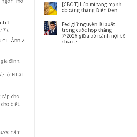
ất ngon, mỡ
[CBOT] Lúa mì tăng mạnh
do căng thẳng Biển Đen
Fed giữ nguyên lãi suất
trong cuộc họp tháng
 T.L
7/2026 giữa bối cảnh nội bộ
chia rẽ
gia đình.
về từ Nhật
g cấp cho
cho biết.
 nước năm