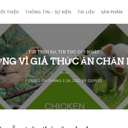
IỚI THIỆU
THÔNG TIN – SỰ KIỆN
TÀI LIỆU
SẢN PHẨM
TIN THỜI SỰ
,
TIN TỨC CẬP NHẬT
ỨNG VÌ GIÁ THỨC ĂN CHĂN N
POSTED ON
THÁNG 3 26, 2022
BY
QDFEED