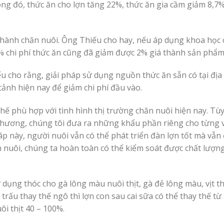
ong đó, thức ăn cho lợn tăng 22%, thức ăn gia cầm giảm 8,7
 thành chăn nuôi. Ông Thiếu cho hay, nếu áp dụng khoa học
3% chi phí thức ăn cũng đã giảm được 2% giá thành sản phẩm
ếu cho rằng, giải pháp sử dụng nguồn thức ăn sẵn có tại đị
 cảnh hiện nay để giảm chi phí đầu vào.
hế phù hợp với tình hình thị trường chăn nuôi hiện nay. Tù
phương, chúng tôi đưa ra những khẩu phần riêng cho từng 
háp này, người nuôi vẫn có thể phát triển đàn lợn tốt mà vẫ
hăn nuôi, chúng ta hoàn toàn có thể kiểm soát được chất lượn
ng thóc cho gà lông màu nuôi thịt, gà đẻ lông màu, vịt thịt
trấu thay thế ngô thì lợn con sau cai sữa có thể thay thế từ
ôi thịt 40 – 100%.