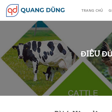
Skip
to
TRANG CHỦ
G
content
ĐIÊU Đ