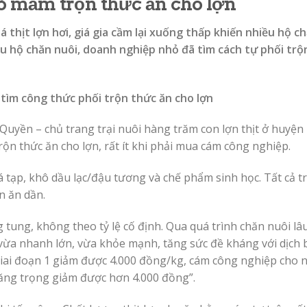
ò mẫm trộn thức ăn cho lợn
á thịt lợn hơi, giá gia cầm lại xuống thấp khiến nhiều hộ c
ều hộ chăn nuôi, doanh nghiệp nhỏ đã tìm cách tự phối trộ
tìm công thức phối trộn thức ăn cho lợn
yền – chủ trang trại nuôi hàng trăm con lợn thịt ở huyệ
rộn thức ăn cho lợn, rất ít khi phải mua cám công nghiệp.
 tạp, khô dầu lạc/đậu tương và chế phẩm sinh học. Tất cả t
n ăn dần.
ung, không theo tỷ lệ cố định. Qua quá trình chăn nuôi lâu 
 vừa nhanh lớn, vừa khỏe mạnh, tăng sức đề kháng với dịch 
iai đoạn 1 giảm được 4.000 đồng/kg, cám công nghiệp cho n
tăng trọng giảm được hơn 4.000 đồng”.