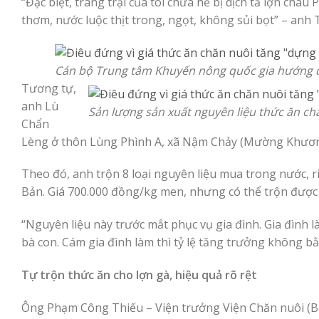
“Đặc biệt, trang trại của tôi chưa hề bị dịch tả lợn châ
thơm, nước luộc thịt trong, ngọt, không sủi bọt” – anh 
Cán bộ Trung tâm Khuyến nông quốc gia hướng dẫ
Tương tự,
anh Lù
Sản lượng sản xuất nguyên liệu thức ăn c
Chẩn
Lèng ở thôn Lùng Phình A, xã Nậm Chảy (Mường Khương,
Theo đó, anh trộn 8 loại nguyên liệu mua trong nước, 
Bản. Giá 700.000 đồng/kg men, nhưng có thể trộn được 2
“Nguyên liệu này trước mắt phục vụ gia đình. Gia đình 
bà con. Cám gia đình làm thì tỷ lệ tăng trưởng không b
Tự trộn thức ăn cho lợn gà, hiệu quả rõ rệt
Ông Phạm Công Thiếu – Viện trưởng Viện Chăn nuôi (B