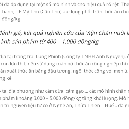
i đã áp dụng tại một số mô hình và cho hiệu quả rõ rệt. The
Chánh, TP.Mỹ Tho (Cần Thơ) áp dụng phối trộn thức ăn cho
0 đồng/kg.
nh giá, kết quả nghiên cứu của Viện Chăn nuôi l
hành sản phẩm từ 400 – 1.000 đồng/kg.
địa tại trang trại Lùng Phình (Công ty TNHH Anh Nguyên), 
0 con lợn thịt, nếu sử dụng toàn bộ thức ăn công nghiệp thì
 sản xuất thức ăn bằng đậu tương, ngô, thóc cộng với men ủ,
ng kể.
 tại địa phương như cám dừa, cám gạo…, các mô hình chăn 
sản phẩm khoảng 3.000 – 5.000 đồng/kg tăng khối lượng. Mô 
ăn từ nguyên liệu tự có ở Nghệ An, Thừa Thiên – Huế… đã gi