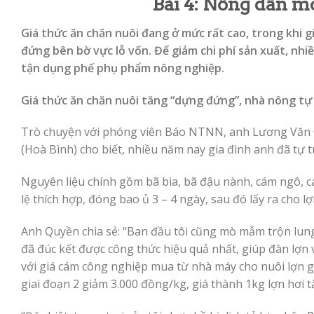
Bài 4: Nông dân m
Giá thức ăn chăn nuôi đang ở mức rất cao, trong khi gi
đứng bên bờ vực lỗ vốn. Để giảm chi phí sản xuất, nhi
tận dụng phế phụ phẩm nông nghiệp.
Giá thức ăn chăn nuôi tăng “dựng đứng”, nhà nông tự 
Trò chuyện với phóng viên Báo NTNN, anh Lương Văn Qu
(Hoà Bình) cho biết, nhiều năm nay gia đình anh đã tự t
Nguyên liệu chính gồm bã bia, bã đậu nành, cám ngô, cá
lệ thích hợp, đóng bao ủ 3 – 4 ngày, sau đó lấy ra cho lợ
Anh Quyền chia sẻ: “Ban đầu tôi cũng mò mẫm trộn lung t
đã đúc kết được công thức hiệu quả nhất, giúp đàn lợn
với giá cám công nghiệp mua từ nhà máy cho nuôi lợn g
giai đoạn 2 giảm 3.000 đồng/kg, giá thành 1kg lợn hơi 