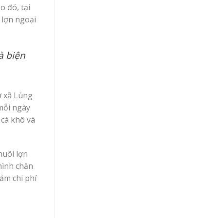
o đó, tại
 lợn ngoại
à biện
ở xã Lùng
 mỗi ngày
 cá khô và
nuôi lợn
hình chăn
ảm chi phí