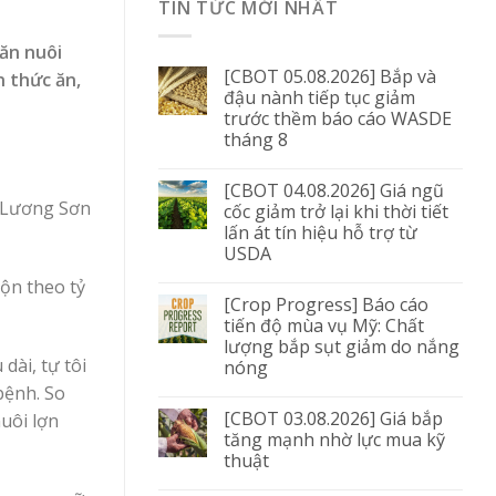
TIN TỨC MỚI NHẤT
hăn nuôi
[CBOT 05.08.2026] Bắp và
n thức ăn,
đậu nành tiếp tục giảm
trước thềm báo cáo WASDE
tháng 8
[CBOT 04.08.2026] Giá ngũ
n Lương Sơn
cốc giảm trở lại khi thời tiết
lấn át tín hiệu hỗ trợ từ
USDA
rộn theo tỷ
[Crop Progress] Báo cáo
tiến độ mùa vụ Mỹ: Chất
lượng bắp sụt giảm do nắng
dài, tự tôi
nóng
bệnh. So
[CBOT 03.08.2026] Giá bắp
uôi lợn
tăng mạnh nhờ lực mua kỹ
thuật