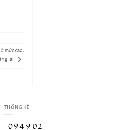
 ở mức cao,
hững lại
THỐNG KÊ