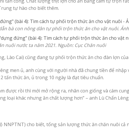
u Phi tấn công. Chất lượng thịt lợn cho ăn bằng cám tự trộn r
Trung tự hào cho biết thêm.
n bà con nông dân tự phối trộn thức ăn cho vật nuôi. Ảnh:
hăn nuôi nước ta năm 2021. Nguồn: Cục Chăn nuôi
 Lào Cai) cũng đang tự phối trộn thức ăn cho đàn lợn của 
riêng men ủ, anh cùng với người nhà đã chung tiền để nhập 
 tấn thức ăn, ủ trong 10 ngày là đạt tiêu chuẩn.
làm được rồi thì mới mở rộng ra, nhân con giống và cám cun
ằng loại khác nhưng ăn chất lượng hơn” – anh Lù Chẩn Lèng 
ộ NNPTNT) cho biết, tổng sản lượng thức ăn chăn nuôi cả