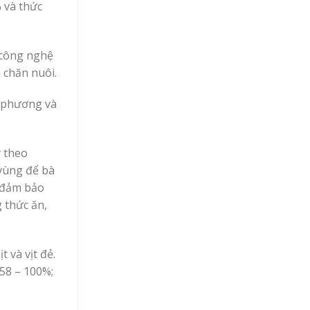
% và thức
 công nghệ
 chăn nuôi.
a phương và
y theo
vùng để bà
n đảm bảo
g thức ăn,
 và vịt đẻ.
 58 – 100%;