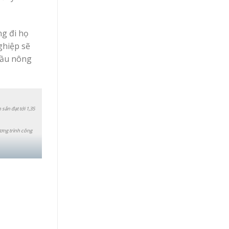
ng đi họ
ghiệp sẽ
 đầu nông
sắn đạt tới 1,35
ơng trình công