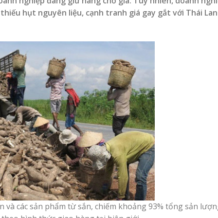
doanh nghiệp đang giữ hàng chờ giá. Tuy nhiên, doanh nghi
iếu hụt nguyên liệu, cạnh tranh giá gay gắt với Thái Lan
ắn và các sản phẩm từ sắn, chiếm khoảng 93% tổng sản lượn