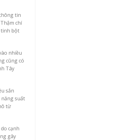
thông tin
 Thậm chí
tinh bột
 vào nhiều
ưng cũng có
nh Tây
ệu sắn
, năng suất
hô từ
 do cạnh
ang gây