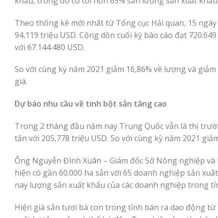
khẩu, trong đó có tới hơn 65% sản lượng sắn xuất khẩu 
Theo thống kê mới nhất từ Tổng cục Hải quan, 15 ngày 
94,119 triệu USD. Cộng dồn cuối kỳ báo cáo đạt 720.649 
với 67.144.480 USD.
So với cùng kỳ năm 2021 giảm 16,86% về lượng và giảm 3
giá.
Dự báo nhu cầu về tinh bột sắn tăng cao
Trong 2 tháng đầu năm nay Trung Quốc vẫn là thị trườn
tấn với 205,778 triệu USD. So với cùng kỳ năm 2021 giả
Ông Nguyễn Đình Xuân – Giám đốc Sở Nông nghiệp và P
hiện có gần 60.000 ha sắn với 65 doanh nghiệp sản xuất,
nay lượng sắn xuất khẩu của các doanh nghiệp trong t
Hiện giá sắn tươi bà con trong tỉnh bán ra dao động t