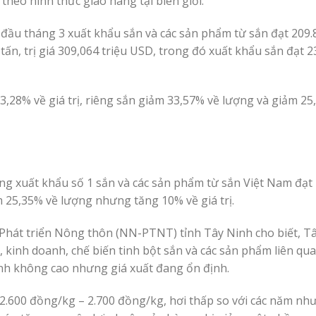
theo hình thức giao hàng tại biên giới.
đầu tháng 3 xuất khẩu sắn và các sản phẩm từ sắn đạt 209.8
tấn, trị giá 309,064 triệu USD, trong đó xuất khẩu sắn đạt 2
,28% về giá trị, riêng sắn giảm 33,57% về lượng và giảm 25,
g xuất khẩu số 1 sắn và các sản phẩm từ sắn Việt Nam đạt
m 25,35% về lượng nhưng tăng 10% về giá trị.
hát triển Nông thôn (NN-PTNT) tỉnh Tây Ninh cho biết, T
 kinh doanh, chế biến tinh bột sắn và các sản phẩm liên qua
ỉnh không cao nhưng giá xuất đang ổn định.
ừ 2.600 đồng/kg – 2.700 đồng/kg, hơi thấp so với các năm n