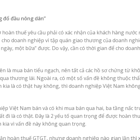
ng đổ đầu nông dân”
 hoàn thuế yêu cầu phải có xác nhận của khách hàng nước 
 cho doanh nghiệp vì tập quán giao thương của doanh nghi
 ngày, một bữa” được. Do vậy, cần có thời gian để cho doan
n là mua bán tiểu ngạch, nên tất cả các hồ sơ chứng từ kh
 qua thương lái. Ngoài ra, có một số vấn đề không thuộc t
n kia là có thật hay không, thì doanh nghiệp Việt Nam khôn
iệp Việt Nam bán và có khi mua bán qua hai, ba tầng nấc tr
t đi là có thật. Đây là 2 yếu tố quan trọng để được hoàn th
n kia vì vấn đề này không quan trọng.
n lận hoàn thuế GTGT, nhưng doanh nghiệp nào gian lận thì 