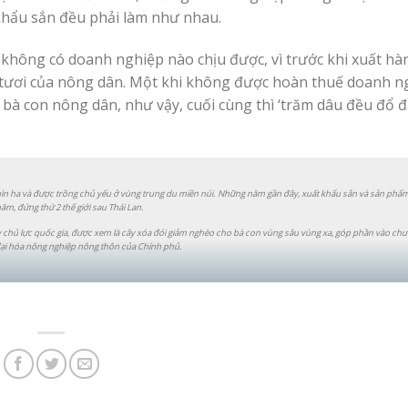
khẩu sắn đều phải làm như nhau.
ì không có doanh nghiệp nào chịu được, vì trước khi xuất hà
ắn tươi của nông dân. Một khi không được hoàn thuế doanh n
là bà con nông dân, như vậy, cuối cùng thì ‘trăm dâu đều đổ
nghìn ha và được trồng chủ yếu ở vùng trung du miền núi. Những năm gần đây, xuất khẩu sắn và sản phẩm 
ăm, đứng thứ 2 thế giới sau Thái Lan.
 chủ lực quốc gia, được xem là cây xóa đói giảm nghèo cho bà con vùng sâu vùng xa, góp phần vào chư
đại hóa nông nghiệp nông thôn của Chính phủ.