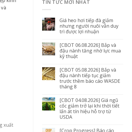
ệp kinh
TIN TỨC MỚI NHẤT
 và
Giá heo hơi tiếp đà giảm
nhưng người nuôi vẫn duy
trì được lợi nhuận
[CBOT 06.08.2026] Bắp và
đậu nành tăng nhờ lực mua
kỹ thuật
[CBOT 05.08.2026] Bắp và
đậu nành tiếp tục giảm
trước thềm báo cáo WASDE
tháng 8
[CBOT 04.08.2026] Giá ngũ
cốc giảm trở lại khi thời tiết
lấn át tín hiệu hỗ trợ từ
USDA
g xuất
[Crop Progress] Báo cáo