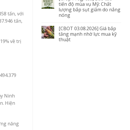
tiến độ mùa vụ Mỹ: Chất
lượng bắp sụt giảm do nắng
58 tấn, với
nóng
37.946 tấn,
[CBOT 03.08.2026] Giá bắp
tăng mạnh nhờ lực mua kỹ
thuật
19% về trị
 494.379
ây Ninh
n. Hiện
hưng năng