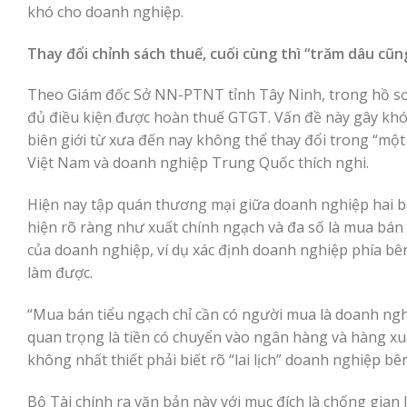
khó cho doanh nghiệp.
Thay đổi chỉnh sách thuế, cuối cùng thì “trăm dâu cũ
Theo Giám đốc Sở NN-PTNT tỉnh Tây Ninh, trong hồ sơ
đủ điều kiện được hoàn thuế GTGT. Vấn đề này gây khó
biên giới từ xưa đến nay không thể thay đổi trong “một
Việt Nam và doanh nghiệp Trung Quốc thích nghi.
Hiện nay tập quán thương mại giữa doanh nghiệp hai bê
hiện rõ ràng như xuất chính ngạch và đa số là mua bán
của doanh nghiệp, ví dụ xác định doanh nghiệp phía bê
làm được.
“Mua bán tiểu ngạch chỉ cần có người mua là doanh ngh
quan trọng là tiền có chuyển vào ngân hàng và hàng xuấ
không nhất thiết phải biết rõ “lai lịch” doanh nghiệp bê
Bộ Tài chính ra văn bản này với mục đích là chống gia