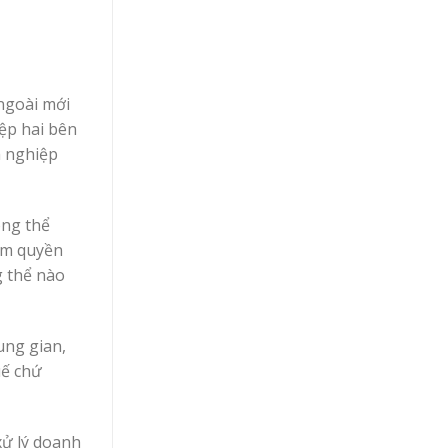
ngoài mới
ệp hai bên
h nghiệp
ông thể
hẩm quyền
g thể nào
ung gian,
uế chứ
xử lý doanh