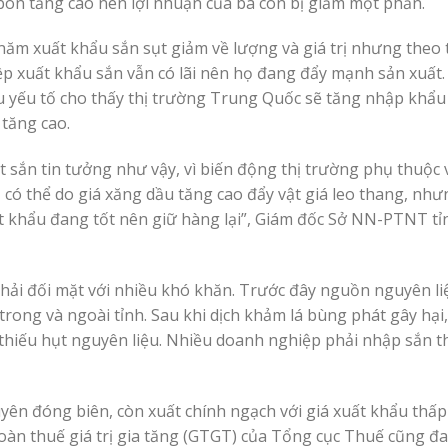
 bón tăng cao nên lợi nhuận của bà con bị giảm một phần.
năm xuất khẩu sắn sụt giảm về lượng và giá trị nhưng theo 
 xuất khẩu sắn vẫn có lãi nên họ đang đẩy mạnh sản xuất.
 yếu tố cho thấy thị trường Trung Quốc sẽ tăng nhập khẩu 
 tăng cao.
t sắn tin tưởng như vậy, vì biến động thị trường phụ thuộc
 có thể do giá xăng dầu tăng cao đẩy vật giá leo thang, nh
t khẩu đang tốt nên giữ hàng lại”, Giám đốc Sở NN-PTNT tỉ
hải đối mặt với nhiều khó khăn. Trước đây nguồn nguyên li
rong và ngoài tỉnh. Sau khi dịch khảm lá bùng phát gây hại
g thiếu hụt nguyên liệu. Nhiều doanh nghiệp phải nhập sắn t
ên đóng biên, còn xuất chính ngạch với giá xuất khẩu thấp
hoàn thuế giá trị gia tăng (GTGT) của Tổng cục Thuế cũng đ