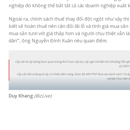
nghiệp đó không thể bắt tất cả các doanh nghiệp xuất 
Ngoài ra, chính sách thuế thay đổi đột ngột như vậy th
biết sẽ hoàn thuế nên cân đối lãi lỗ và tính giá mua s
mua sắn tươi với giá thấp hơn và người chịu thiệt vẫn 
dân’”, ông Nguyễn Đình Xuân nêu quan điểm.
Cây sắn là cây lương thực quan trọng thứ 3 sau cây lúa, cây ngô với diện tích khoảng 530 
tỷ USD/n
Cây sắn đã và đang là cây có nhiều tiềm năng, được Bộ NN-PTNT đưa vào danh sách 13 cây
nghiệp hóa, hiện 
Duy Khang
(BizLive)