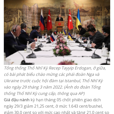
Tổng thống Thổ Nhĩ Kỳ Recep Tayyip Erdogan, ở giữa,
có bài phát biểu chào mừng các phái đoàn Nga và
Ukraine trước cuộc hội đàm tại Istanbul, Thổ Nhĩ Kỳ
vào ngày 29 tháng 3 năm 2022. (Ảnh do đoàn Tổng
thống Thổ Nhĩ Kỳ cung cấp, thông qua AP)
Giá đậu nành
kỳ hạn tháng 05 chốt phiên giao dịch
ngày 29/3 giảm 21,25 cent, ở mức 1.643 cent/bushel,
giảm 30,0 cent so với mức cao nhất và tăng 21,0 cent so