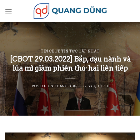
Skip
to
content
TIN CBOT
,
TIN TỨC CẬP NHẬT
[CBOT 29.03.2022] Bắp, đậu nành và
lúa mì giảm phiên thứ hai liên tiếp
POSTED ON
THÁNG 3 30, 2022
BY
QDFEED