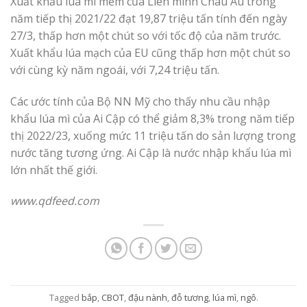
Xuất khẩu lúa mì mềm của Liên minh Châu Âu trong
năm tiếp thị 2021/22 đạt 19,87 triệu tấn tính đến ngày
27/3, thấp hơn một chút so với tốc độ của năm trước.
Xuất khẩu lúa mạch của EU cũng thấp hơn một chút so
với cùng kỳ năm ngoái, với 7,24 triệu tấn.
Các ước tính của Bộ NN Mỹ cho thấy nhu cầu nhập
khẩu lúa mì của Ai Cập có thể giảm 8,3% trong năm tiếp
thị 2022/23, xuống mức 11 triệu tấn do sản lượng trong
nước tăng tương ứng. Ai Cập là nước nhập khẩu lúa mì
lớn nhất thế giới.
www.qdfeed.com
Tagged
bắp
,
CBOT
,
đậu nành
,
đỗ tương
,
lúa mì
,
ngô
.