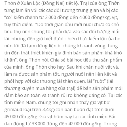
Thớn ở Xuân Lộc (Đồng Nai) tiết lộ. Trại của ông Thớn
từng làm ăn với các các đối tượng trung gian và bị các
“cò” kiếm chênh từ 2.000 đồng đến 4.000 đồng/kg, vịt,
tùy thời điểm. “Do thời gian đầu mới nuôi chưa có chỗ
tiêu thụ nên chúng tôi phải dựa vào các đối tượng mối
lái nhưng đến giờ biết được chiêu thức kiếm lời của họ
nên tôi đã tạm dừng liền bị chúng khoanh vùng, tung
tin đồn thất thiệt khiến gia đình bán sản phẩm khá khó
khăn”, ông Thớn nói. Chia sẻ bài học tiêu thụ sản phẩm
của mình, ông Thớn cho hay: Sau khi chăn nuôi vất vả,
làm ra được sản phẩm tốt, người nuôi nên liên kết và
phối hợp với các thương lái thân quen, lái “ruột” (lái
thường xuyên mua hàng của trại) để bán sản phẩm mới
đảm bảo an toàn và tránh rủi ro không đáng có. Tại các
tỉnh miền Nam, chúng tôi ghi nhận thấy giá vịt bơ
grimaud loại trên 3,4kg/con bán buôn đạt trên dưới
45.000 đồng/kg. Giá vịt hôm nay tại các tỉnh miền Bắc
dao động từ 33.000 đồng đến 42.000 đồng/kg. Trong