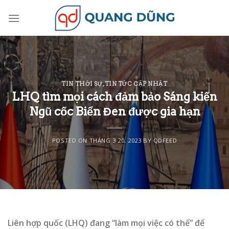
Skip
to
content
TIN THỜI SỰ
,
TIN TỨC CẬP NHẬT
LHQ tìm mọi cách đảm bảo Sáng kiến
Ngũ cốc Biển Đen được gia hạn
POSTED ON
THÁNG 3 20, 2023
BY
QDFEED
Liên hợp quốc (LHQ) đang “làm mọi việc có thể” để