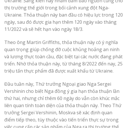
Ukraine. Sáng kiến này nhằm đảm bảo nguồn cung cho
thị trường thế giới trong bối cảnh xung đột Nga-
Ukraine. Thỏa thuận này ban đầu có hiệu lực trong 120
ngày, sau đó được gia hạn thêm 120 ngày vào tháng
11/2022 và sẽ hết hạn vào ngày 18/3.
Theo ông Martin Griffiths, thỏa thuận này có ý nghĩa
quan trọng giúp chống đỡ cuộc khủng hoảng an ninh
và lương thực toàn cầu, đặc biệt tại các nước đang phát
triển. Nhờ thỏa thuận này, từ tháng 8/2022 đến nay, 25
triệu tấn thực phẩm đã được xuất khẩu từ Ukraine.
Đầu tuần này, Thứ trưởng Ngoại giao Nga Sergei
Vershinin cho biết Nga đồng ý gia hạn thỏa thuận lần
thứ hai, nhưng chỉ thêm 60 ngày do vẫn còn khúc mắc
liên quan tính toàn diện của thỏa thuận này. Theo Thứ
trưởng Sergei Vershinin, Moskva sẽ xác định quan
điểm tiếp theo, tùy thuộc vào tiến triển thực sự trong
việc cung cấp các sản phẩm của Nga ra thị trường thế