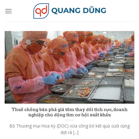
Skip
to
content
Thuế chống bán phá giá tôm thay đổi tích cực, doanh
nghiệp chủ động tìm cơ hội xuất khẩu
Bộ Thương mại Hoa Kỳ (DOC) vừa công bố kết quả cuối cùng
đợt rà [...]