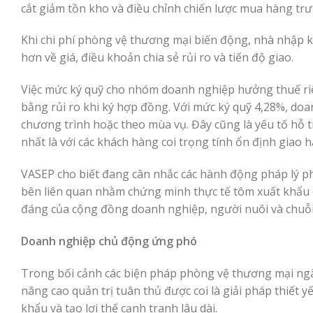
cắt giảm tồn kho và điều chỉnh chiến lược mua hàng trướ
Khi chi phí phòng vệ thương mại biến động, nhà nhập 
hơn về giá, điều khoản chia sẻ rủi ro và tiến độ giao.
Việc mức ký quỹ cho nhóm doanh nghiệp hưởng thuế riêng
bằng rủi ro khi ký hợp đồng. Với mức ký quỹ 4,28%, doa
chương trình hoặc theo mùa vụ. Đây cũng là yếu tố hỗ 
nhất là với các khách hàng coi trọng tính ổn định gia
VASEP cho biết đang cân nhắc các hành động pháp lý p
bên liên quan nhằm chứng minh thực tế tôm xuất khẩu 
đáng của cộng đồng doanh nghiệp, người nuôi và chuỗ
Doanh nghiệp chủ động ứng phó
Trong bối cảnh các biện pháp phòng vệ thương mại ngày
nâng cao quản trị tuân thủ được coi là giải pháp thiết y
khẩu và tạo lợi thế cạnh tranh lâu dài.