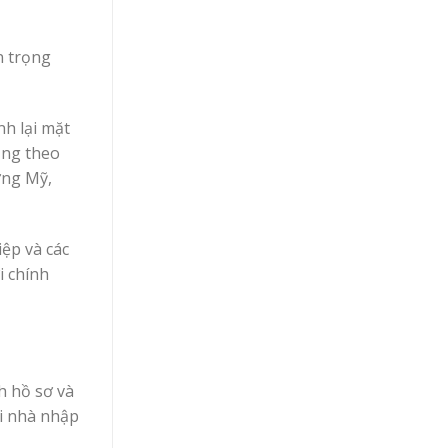
n trọng
nh lại mặt
ồng theo
ờng Mỹ,
ệp và các
i chính
h hồ sơ và
ới nhà nhập