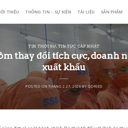
IỚI THIỆU
THÔNG TIN – SỰ KIỆN
TÀI LIỆU
SẢN PHẨM
TIN THỜI SỰ
,
TIN TỨC CẬP NHẬT
ôm thay đổi tích cực, doanh n
xuất khẩu
POSTED ON
THÁNG 2 27, 2026
BY
QDFEED