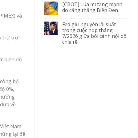
[CBOT] Lúa mì tăng mạnh
do căng thẳng Biển Đen
APIMEX) và
Fed giữ nguyên lãi suất
trong cuộc họp tháng
7/2026 giữa bối cảnh nội bộ
 trừ trợ
chia rẽ
c biên độ
 (công bố
độ 0%,
 hưởng
 đưa về
 Việt Nam
hững lại để