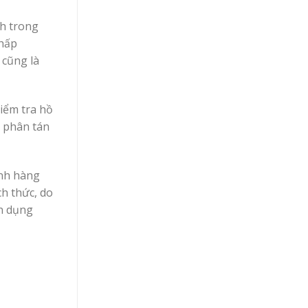
ch trong
chấp
 cũng là
iểm tra hồ
à phân tán
ành hàng
ch thức, do
ận dụng