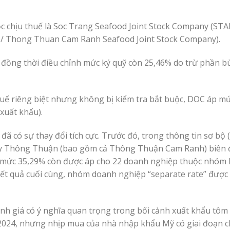
ộc chịu thuế là Soc Trang Seafood Joint Stock Company (ST
/ Thong Thuan Cam Ranh Seafood Joint Stock Company).
đồng thời điều chỉnh mức ký quỹ còn 25,46% do trừ phần bù
ế riêng biệt nhưng không bị kiểm tra bắt buộc, DOC áp mứ
xuất khẩu).
đã có sự thay đổi tích cực. Trước đó, trong thông tin sơ bộ
 ty Thông Thuận (bao gồm cả Thông Thuận Cam Ranh) biên 
i mức 35,29% còn được áp cho 22 doanh nghiệp thuộc nhóm
 kết quả cuối cùng, nhóm doanh nghiệp “separate rate” được
nh giá có ý nghĩa quan trọng trong bối cảnh xuất khẩu tôm
 2024, nhưng nhịp mua của nhà nhập khẩu Mỹ có giai đoạn c