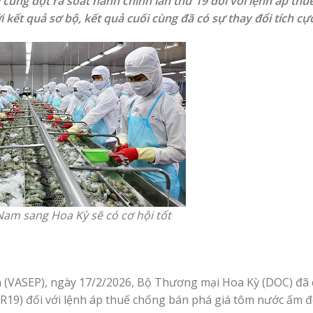
ùng đợt rà soát hành chính lần thứ 19 đối với lệnh áp thu
kết quả sơ bộ, kết quả cuối cùng đã có sự thay đổi tích cực
Nam sang Hoa Kỳ sẽ có cơ hội tốt
m (VASEP), ngày 17/2/2026, Bộ Thương mại Hoa Kỳ (DOC) đã
POR19) đối với lệnh áp thuế chống bán phá giá tôm nước ấm 