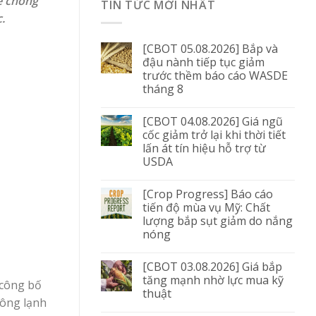
ế chống
TIN TỨC MỚI NHẤT
.
[CBOT 05.08.2026] Bắp và
đậu nành tiếp tục giảm
trước thềm báo cáo WASDE
tháng 8
[CBOT 04.08.2026] Giá ngũ
cốc giảm trở lại khi thời tiết
lấn át tín hiệu hỗ trợ từ
USDA
[Crop Progress] Báo cáo
tiến độ mùa vụ Mỹ: Chất
lượng bắp sụt giảm do nắng
nóng
[CBOT 03.08.2026] Giá bắp
tăng mạnh nhờ lực mua kỹ
 công bố
thuật
đông lạnh