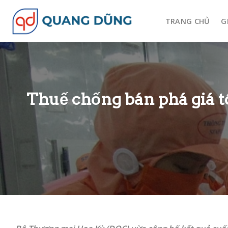
Skip
to
TRANG CHỦ
G
content
Thuế chống bán phá giá t