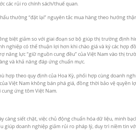
c các rủi ro chính sách/thuế quan.
khẩu thường “đặt lại” nguyên tắc mua hàng theo hướng thậ
 biệt giảm so với giai đoạn sơ bộ giúp thị trường định hì
nh nghiệp có thể thuận lợi hơn khi chào giá và ký các hợp đ
trợ năng lực “giữ nguồn cung đều” của Việt Nam vào thị trư
o hàng và khả năng đáp ứng chuẩn mực.
hù hợp theo quy định của Hoa Kỳ, phối hợp cùng doanh nghi
của Việt Nam không bán phá giá, đồng thời bảo vệ quyền lợ
i cung ứng tôm Việt Nam.
 càng siết chặt, việc chủ động chuẩn hóa dữ liệu, minh bạc
ếu giúp doanh nghiệp giảm rủi ro pháp lý, duy trì niềm tin v