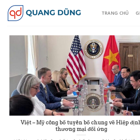
Skip
to
TRANG CHỦ
G
content
Việt – Mỹ công bố tuyên bố chung về Hiệp địn
thương mại đối ứng