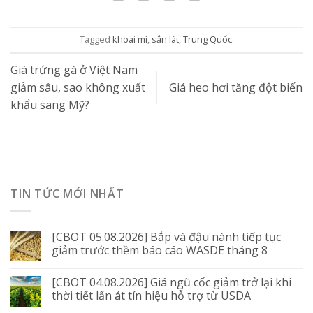
Tagged
khoai mì
,
sắn lát
,
Trung Quốc
.
Giá trứng gà ở Việt Nam
giảm sâu, sao không xuất
Giá heo hơi tăng đột biến
khẩu sang Mỹ?
TIN TỨC MỚI NHẤT
[CBOT 05.08.2026] Bắp và đậu nành tiếp tục
giảm trước thềm báo cáo WASDE tháng 8
[CBOT 04.08.2026] Giá ngũ cốc giảm trở lại khi
thời tiết lấn át tín hiệu hỗ trợ từ USDA