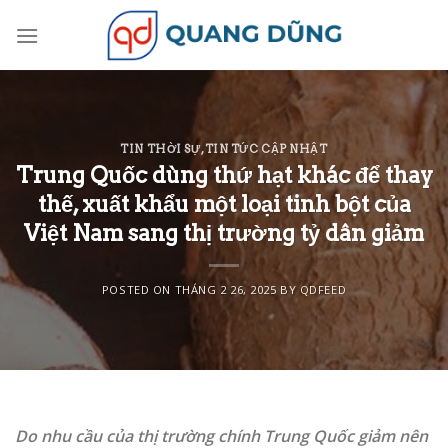
Skip
to
content
TIN THỜI SỰ
,
TIN TỨC CẬP NHẬT
Trung Quốc dùng thứ hạt khác để thay
thế, xuất khẩu một loại tinh bột của
Việt Nam sang thị trường tỷ dân giảm
POSTED ON
THÁNG 2 26, 2025
BY
QDFEED
Do nhu cầu của thị trường chính Trung Quốc giảm nên