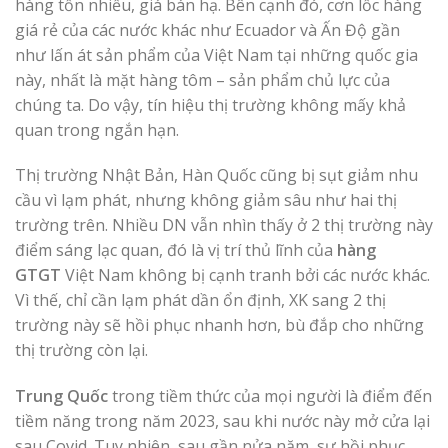
hàng tồn nhiều, giá bán hạ. Bên cạnh đó, cơn lốc hàng
giá rẻ của các nước khác như Ecuador và Ấn Độ gần
như lấn át sản phẩm của Việt Nam tại những quốc gia
này, nhất là mặt hàng tôm – sản phẩm chủ lực của
chúng ta. Do vậy, tín hiệu thị trường không mấy khả
quan trong ngắn hạn.
Thị trường Nhật Bản, Hàn Quốc cũng bị sụt giảm nhu
cầu vì lạm phát, nhưng không giảm sâu như hai thị
trường trên. Nhiều DN vẫn nhìn thấy ở 2 thị trường này
điểm sáng lạc quan, đó là vị trí thủ lĩnh của
hàng
GTGT
Việt Nam không bị cạnh tranh bởi các nước khác.
Vì thế, chỉ cần lạm phát dần ổn định, XK sang 2 thị
trường này sẽ hồi phục nhanh hơn, bù đắp cho những
thị trường còn lại.
Trung Quốc
trong tiềm thức của mọi người là điểm đến
tiềm năng trong năm 2023, sau khi nước này mở cửa lại
sau Covid. Tuy nhiên, sau gần nửa năm, sự hồi phục