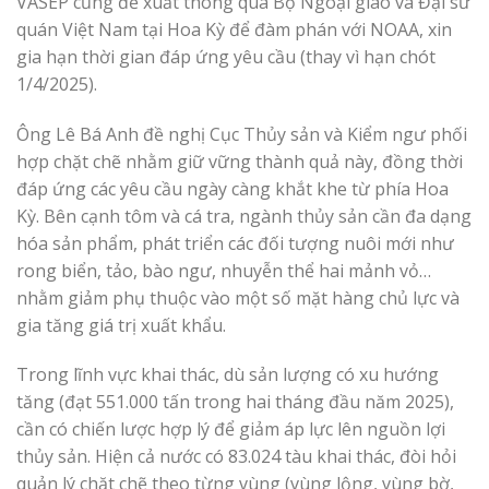
VASEP cũng đề xuất thông qua Bộ Ngoại giao và Đại sứ
quán Việt Nam tại Hoa Kỳ để đàm phán với NOAA, xin
gia hạn thời gian đáp ứng yêu cầu (thay vì hạn chót
1/4/2025).
Ông Lê Bá Anh đề nghị Cục Thủy sản và Kiểm ngư phối
hợp chặt chẽ nhằm giữ vững thành quả này, đồng thời
đáp ứng các yêu cầu ngày càng khắt khe từ phía Hoa
Kỳ. Bên cạnh tôm và cá tra, ngành thủy sản cần đa dạng
hóa sản phẩm, phát triển các đối tượng nuôi mới như
rong biển, tảo, bào ngư, nhuyễn thể hai mảnh vỏ…
nhằm giảm phụ thuộc vào một số mặt hàng chủ lực và
gia tăng giá trị xuất khẩu.
Trong lĩnh vực khai thác, dù sản lượng có xu hướng
tăng (đạt 551.000 tấn trong hai tháng đầu năm 2025),
cần có chiến lược hợp lý để giảm áp lực lên nguồn lợi
thủy sản. Hiện cả nước có 83.024 tàu khai thác, đòi hỏi
quản lý chặt chẽ theo từng vùng (vùng lộng, vùng bờ,