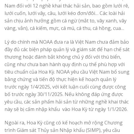
Nam đối với 12 nghề khai thác hải sản, bao gồm lưới rê,
lưới cuốn, lưới vây, câu, lưới kéo đơn/đôi… Các loài hải
sản chịu ảnh hưởng gồm cá ngừ (mắt to, vây xanh, vây
vàng, vằn), cá kiếm, mực, cá mú, cá thu, cá hồng, cua…
Lý do chính mà NOAA đưa ra là Việt Nam chưa đảm bảo
đầy đủ các biện pháp quản lý và giám sát để hạn chế sát
thương hoặc đánh bắt không chủ ý đối với thú biển,
cũng như chưa ban hành quy định cụ thể phù hợp với
tiêu chuẩn của Hoa Kỳ. NOAA yêu cầu Việt Nam bổ sung
bằng chứng và tiến độ thực hiện kế hoạch quản lý
trước ngày 1/4/2025, với kết luận cuối cùng được công
bố trước ngày 30/11/2025. Nếu không đáp ứng được
yêu cầu, các sản phẩm hải sản từ những nghề khai thác
này sẽ bị cấm nhập khẩu vào Hoa Kỳ từ ngày 1/1/2026.
Ngoài ra, Hoa Kỳ cũng có kế hoạch mở rộng Chương
trình Giám sát Thủy sản Nhập khẩu (SIMP), yêu cầu