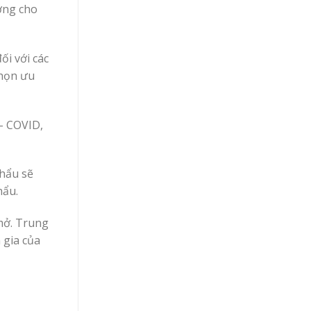
ợng cho
ối với các
chọn ưu
– COVID,
khẩu sẽ
hẩu.
 mở. Trung
 gia của