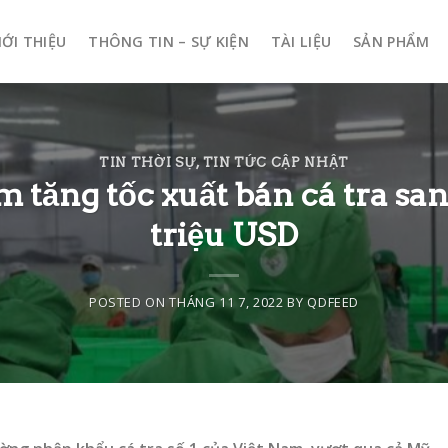
IỚI THIỆU
THÔNG TIN – SỰ KIỆN
TÀI LIỆU
SẢN PHẨM
TIN THỜI SỰ
,
TIN TỨC CẬP NHẬT
 tăng tốc xuất bán cá tra sa
triệu USD
POSTED ON
THÁNG 11 7, 2022
BY
QDFEED