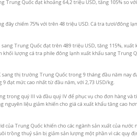
ờng Trung Quốc đạt khoảng 64,2 triệu USD, tăng 105% so vớ
ng đây chiếm 75% với trên 48 triệu USD. Cá tra tươi/đông l
h sang Trung Quốc đạt trên 489 triệu USD, tăng 115%, xuất 
h khối lượng cá tra phile đông lạnh xuất khẩu sang Trung Q
XK sang thị trường Trung Quốc trong 9 tháng đầu năm nay đạ
 9 đạt mức cao nhất từ đầu năm, với 2,73 USD/kg.
g trong quý III và đầu quý IV để phục vụ cho đơn hàng và ti
g nguyên liệu giảm khiến cho giá cá xuất khẩu tăng cao hơn
id của Trung Quốc khiến cho các ngành sản xuất của nước n
ôi trồng thuỷ sản bị giảm sản lượng một phần vì các quy đ