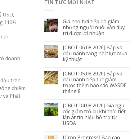
TIN TỨC MỚI NHẤT
tỷ USD,
Giá heo hơi tiếp đà giảm
ng 110%.
nhưng người nuôi vẫn duy
trì được lợi nhuận
í thị
[CBOT 06.08.2026] Bắp và
đậu nành tăng nhờ lực mua
 có doanh
kỹ thuật
[CBOT 05.08.2026] Bắp và
đậu nành tiếp tục giảm
 đầu trên
trước thềm báo cáo WASDE
 Đông chiếm
tháng 8
ư và Phát
[CBOT 04.08.2026] Giá ngũ
cốc giảm trở lại khi thời tiết
lấn át tín hiệu hỗ trợ từ
USDA
[Crop Progress] Báo cáo