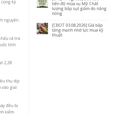
i cùng kỳ
tiến độ mùa vụ Mỹ: Chất
lượng bắp sụt giảm do nắng
nóng
ạnh nguyên
[CBOT 03.08.2026] Giá bắp
tăng mạnh nhờ lực mua kỹ
thuật
khẩu cá tra
uốc tính
t 2,28
êu thụ dịp
 vào giai
ày đều bị
ịnh kiểm