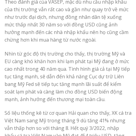
Theo đánh giá của VASEP, mặc dù nhu cầu nhập khẩu
của thị trường vẫn rất cao và gần như quay trở về mức
như trước đại dịch, nhưng đồng nhân dân tệ xuống
mức thấp nhất 30 năm so với đồng USD cũng ảnh
hưởng mạnh đến các nhà nhập khẩu nên họ cũng cầm
chừng hơn khi mua hàng từ nước ngoài.
Nhìn từ góc độ thị trường cho thấy, thị trường Mỹ và
EU càng khó khăn hơn khi lạm phát tại Mỹ đang ở mức
cao nhất trong 40 năm qua. Tình hình giá cả tại Mỹ tiếp
tục tăng mạnh, sẽ dẫn đến khả năng Cục dự trữ Liên
bang Mỹ Fed sẽ tiếp tục tăng mạnh lãi suất để kiểm
soát lạm phát và càng làm cho đồng USD biến động
mạnh, ảnh hưởng đến thương mại toàn cầu.
Số liệu thống kê từ cơ quan Hải quan cho thấy, XK cá tra
Việt Nam sang Mỹ trong tháng 9 dù tăng 41% nhưng
vẫn thấp hơn so với tháng 8. Hết quý 3/2022, nhập
khẩu cá tra Việt Nam vào Mỹ đạt 454 triệu USD, tăng