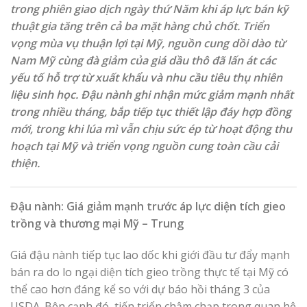
trong phiên giao dịch ngày thứ Năm khi áp lực bán kỹ
thuật gia tăng trên cả ba mặt hàng chủ chốt. Triển
vọng mùa vụ thuận lợi tại Mỹ, nguồn cung dồi dào từ
Nam Mỹ cùng đà giảm của giá dầu thô đã lấn át các
yếu tố hỗ trợ từ xuất khẩu và nhu cầu tiêu thụ nhiên
liệu sinh học. Đậu nành ghi nhận mức giảm mạnh nhất
trong nhiều tháng, bắp tiếp tục thiết lập đáy hợp đồng
mới, trong khi lúa mì vẫn chịu sức ép từ hoạt động thu
hoạch tại Mỹ và triển vọng nguồn cung toàn cầu cải
thiện.
Đậu nành: Giá giảm mạnh trước áp lực diện tích gieo
trồng và thương mại Mỹ – Trung
Giá đậu nành tiếp tục lao dốc khi giới đầu tư đẩy mạnh
bán ra do lo ngại diện tích gieo trồng thực tế tại Mỹ có
thể cao hơn đáng kể so với dự báo hồi tháng 3 của
USDA. Bên cạnh đó, tiến triển chậm chạp trong quan hệ