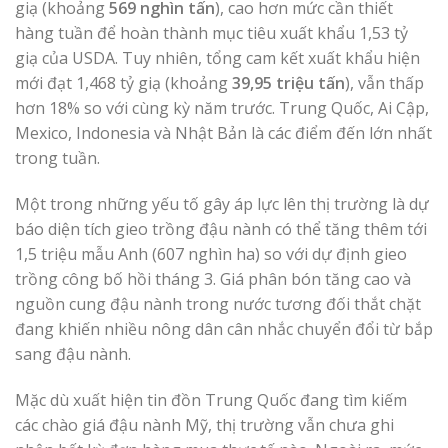
giạ (khoảng
569 nghìn tấn
), cao hơn mức cần thiết
hàng tuần để hoàn thành mục tiêu xuất khẩu 1,53 tỷ
giạ của USDA. Tuy nhiên, tổng cam kết xuất khẩu hiện
mới đạt 1,468 tỷ giạ (khoảng
39,95 triệu tấn
), vẫn thấp
hơn 18% so với cùng kỳ năm trước. Trung Quốc, Ai Cập,
Mexico, Indonesia và Nhật Bản là các điểm đến lớn nhất
trong tuần.
Một trong những yếu tố gây áp lực lên thị trường là dự
báo diện tích gieo trồng đậu nành có thể tăng thêm tới
1,5 triệu mẫu Anh (607 nghìn ha) so với dự định gieo
trồng công bố hồi tháng 3. Giá phân bón tăng cao và
nguồn cung đậu nành trong nước tương đối thắt chặt
đang khiến nhiều nông dân cân nhắc chuyển đổi từ bắp
sang đậu nành.
Mặc dù xuất hiện tin đồn Trung Quốc đang tìm kiếm
các chào giá đậu nành Mỹ, thị trường vẫn chưa ghi