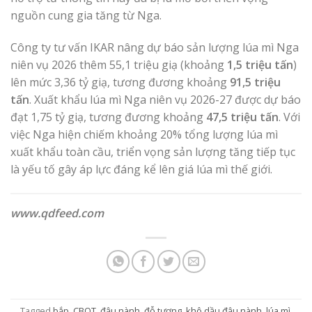
nguồn cung gia tăng từ Nga.
Công ty tư vấn IKAR nâng dự báo sản lượng lúa mì Nga
niên vụ 2026 thêm 55,1 triệu giạ (khoảng
1,5 triệu tấn
)
lên mức 3,36 tỷ giạ, tương đương khoảng
91,5 triệu
tấn
. Xuất khẩu lúa mì Nga niên vụ 2026-27 được dự báo
đạt 1,75 tỷ giạ, tương đương khoảng
47,5 triệu tấn
. Với
việc Nga hiện chiếm khoảng 20% tổng lượng lúa mì
xuất khẩu toàn cầu, triển vọng sản lượng tăng tiếp tục
là yếu tố gây áp lực đáng kể lên giá lúa mì thế giới.
www.qdfeed.com
Tagged
bắp
,
CBOT
,
đậu nành
,
đỗ tương
,
khô dầu đậu nành
,
lúa mì
,