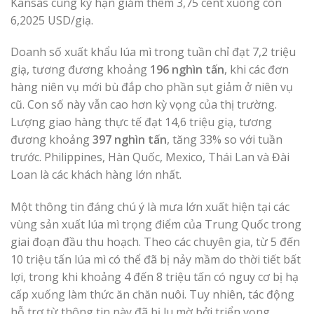
Kansas cùng kỳ hạn giảm thêm 3,75 cent xuống còn
6,2025 USD/giạ.
Doanh số xuất khẩu lúa mì trong tuần chỉ đạt 7,2 triệu
giạ, tương đương khoảng
196 nghìn tấn
, khi các đơn
hàng niên vụ mới bù đắp cho phần sụt giảm ở niên vụ
cũ. Con số này vẫn cao hơn kỳ vọng của thị trường.
Lượng giao hàng thực tế đạt 14,6 triệu giạ, tương
đương khoảng
397 nghìn tấn
, tăng 33% so với tuần
trước. Philippines, Hàn Quốc, Mexico, Thái Lan và Đài
Loan là các khách hàng lớn nhất.
Một thông tin đáng chú ý là mưa lớn xuất hiện tại các
vùng sản xuất lúa mì trọng điểm của Trung Quốc trong
giai đoạn đầu thu hoạch. Theo các chuyên gia, từ 5 đến
10 triệu tấn lúa mì có thể đã bị nảy mầm do thời tiết bất
lợi, trong khi khoảng 4 đến 8 triệu tấn có nguy cơ bị hạ
cấp xuống làm thức ăn chăn nuôi. Tuy nhiên, tác động
hỗ trợ từ thông tin này đã bị lu mờ bởi triển vọng