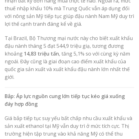
nhận bất kỳ đơn hàng mua thực tế nào. Ngoài ra, mức
thuế nhập khẩu 10% mà Trung Quốc vẫn áp dụng đối
với nông sản Mỹ tiếp tục giúp đậu nành Nam Mỹ duy trì
lợi thế cạnh tranh đáng kể về giá.
Tại Brazil, Bộ Thương mại nước này cho biết xuất khẩu
đậu nành tháng 5 đạt 544,9 triệu giạ, tương đương
khoảng
14,83 triệu tấn
, tăng 5,1% so với cùng kỳ năm
ngoái. Đây cũng là giai đoạn cao điểm xuất khẩu của
quốc gia sản xuất và xuất khẩu đậu nành lớn nhất thế
giới.
Bắp: Áp lực nguồn cung lớn tiếp tục kéo giá xuống
đáy hợp đồng
Giá bắp tiếp tục suy yếu bất chấp nhu cầu xuất khẩu và
sản xuất ethanol tại Mỹ vẫn duy trì ở mức tích cực. Thị
trường hiện tập trung vào khả năng Mỹ có thể thu