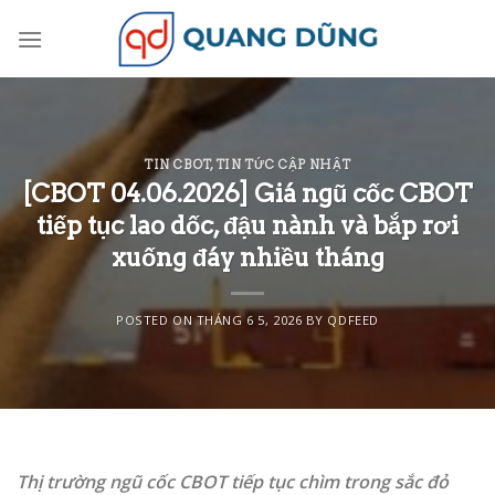
Skip
to
content
TIN CBOT
,
TIN TỨC CẬP NHẬT
[CBOT 04.06.2026] Giá ngũ cốc CBOT
tiếp tục lao dốc, đậu nành và bắp rơi
xuống đáy nhiều tháng
POSTED ON
THÁNG 6 5, 2026
BY
QDFEED
Thị trường ngũ cốc CBOT tiếp tục chìm trong sắc đỏ