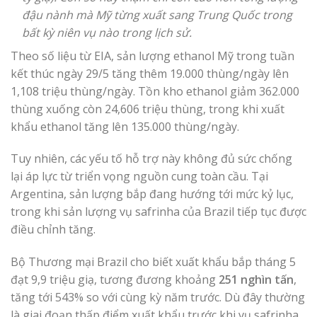
đậu nành mà Mỹ từng xuất sang Trung Quốc trong
bất kỳ niên vụ nào trong lịch sử.
Theo số liệu từ EIA, sản lượng ethanol Mỹ trong tuần
kết thúc ngày 29/5 tăng thêm 19.000 thùng/ngày lên
1,108 triệu thùng/ngày. Tồn kho ethanol giảm 362.000
thùng xuống còn 24,606 triệu thùng, trong khi xuất
khẩu ethanol tăng lên 135.000 thùng/ngày.
Tuy nhiên, các yếu tố hỗ trợ này không đủ sức chống
lại áp lực từ triển vọng nguồn cung toàn cầu. Tại
Argentina, sản lượng bắp đang hướng tới mức kỷ lục,
trong khi sản lượng vụ safrinha của Brazil tiếp tục được
điều chỉnh tăng.
Bộ Thương mại Brazil cho biết xuất khẩu bắp tháng 5
đạt 9,9 triệu giạ, tương đương khoảng
251 nghìn tấn
,
tăng tới 543% so với cùng kỳ năm trước. Dù đây thường
là giai đoạn thấp điểm xuất khẩu trước khi vụ safrinha