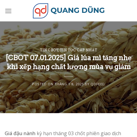
Skip
to
content
TIN CBOT
,
TIN TỨC CẬP NHẬT
[CBOT 07.01.2025] Giá lúa mì tăng nhẹ
khi xếp hạng chất lượng mùa vụ giảm
POSTED ON
THÁNG 1 8, 2025
BY
QDFEED
Giá đậu nành
kỳ hạn tháng 03 chốt phiên giao dịch