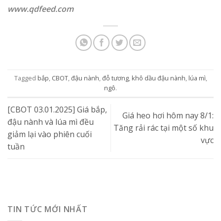
www.qdfeed.com
Tagged
bắp
,
CBOT
,
đậu nành
,
đỗ tương
,
khô dầu đậu nành
,
lúa mì
,
ngô
.
[CBOT 03.01.2025] Giá bắp,
Giá heo hơi hôm nay 8/1:
đậu nành và lúa mì đều
Tăng rải rác tại một số khu
giảm lại vào phiên cuối
vực
tuần
TIN TỨC MỚI NHẤT