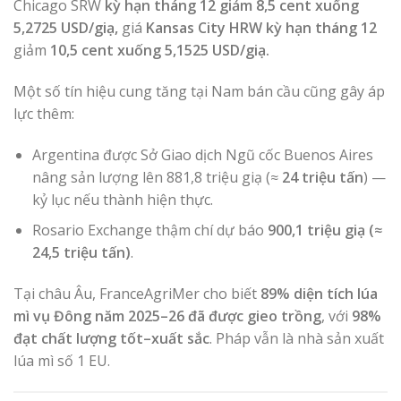
Chicago SRW
kỳ hạn tháng 12 giảm 8,5 cent xuống
5,2725 USD/giạ,
giá
Kansas City HRW kỳ hạn tháng 12
giảm
10,5 cent xuống 5,1525 USD/giạ.
Một số tín hiệu cung tăng tại Nam bán cầu cũng gây áp
lực thêm:
Argentina được Sở Giao dịch Ngũ cốc Buenos Aires
nâng sản lượng lên 881,8 triệu giạ (≈
24 triệu tấn
) —
kỷ lục nếu thành hiện thực.
Rosario Exchange thậm chí dự báo
900,1 triệu giạ (≈
24,5 triệu tấn)
.
Tại châu Âu, FranceAgriMer cho biết
89% diện tích lúa
mì vụ Đông năm 2025–26 đã được gieo
trồng
, với
98%
đạt chất lượng tốt–xuất sắc
. Pháp vẫn là nhà sản xuất
lúa mì số 1 EU.