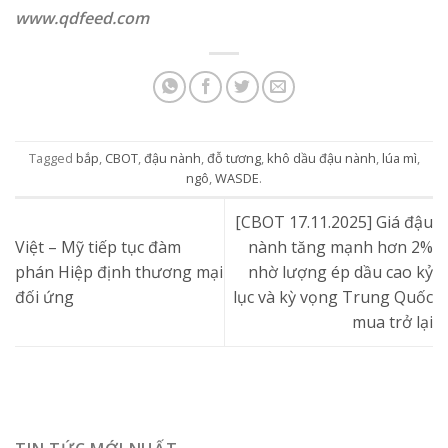
www.qdfeed.com
Tagged
bắp
,
CBOT
,
đậu nành
,
đỗ tương
,
khô dầu đậu nành
,
lúa mì
,
ngô
,
WASDE
.
[CBOT 17.11.2025] Giá đậu
Việt – Mỹ tiếp tục đàm
nành tăng mạnh hơn 2%
phán Hiệp định thương mại
nhờ lượng ép dầu cao kỷ
đối ứng
lục và kỳ vọng Trung Quốc
mua trở lại