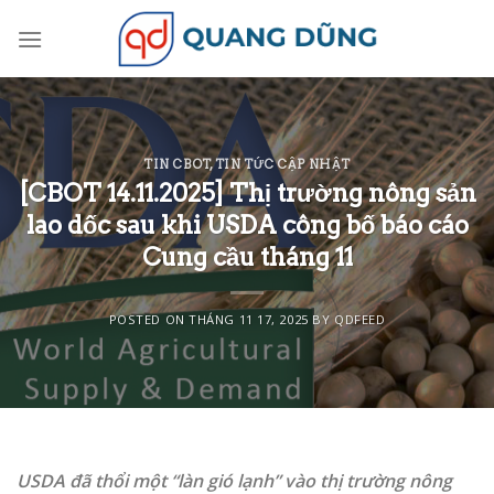
Skip
to
content
TIN CBOT
,
TIN TỨC CẬP NHẬT
[CBOT 14.11.2025] Thị trường nông sản
lao dốc sau khi USDA công bố báo cáo
Cung cầu tháng 11
POSTED ON
THÁNG 11 17, 2025
BY
QDFEED
USDA đã thổi một “làn gió lạnh” vào thị trường nông