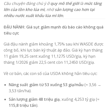
Câu chuyện đáng chú ý ở
quy mô thế giới
là
mức tăng
lớn của tồn kho lúa mì
, nhờ
sản lượng cao hơn tại
nhiều nước xuất khẩu lúa mì lớn
.
ĐẬU NÀNH: Giá sụt giảm mạnh dù báo cáo không quá
tiêu cực
Giá đậu nành giảm khoảng 1,75% sau khi WASDE được
công bố, khi lực bán kỹ thuật áp đảo. Giá kỳ hạn tháng
11 giảm 19,25 cent xuống 11,1275 USD/giạ, kỳ hạn
tháng 1/2026 giảm 22,5 cent còn 11,2450 USD/giạ.
Về cơ bản, các con số của USDA không hẳn tiêu cực:
Năng suất giảm từ 53 xuống 53 giạ/mẫu
(≈ 3,56 →
3,53 tấn/ha).
Sản lượng giảm 48 triệu giạ
, xuống 4,253 tỷ giạ (≈
115,8 triệu tấn
).