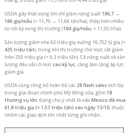
USDA gây thất vọng khi chỉ giảm năng suất
186,7 →
186 giạ/mẫu
(≈ 11,70 → 11,66 tấn/ha), thấp hơn nhiều
so với kỳ vọng thị trường (
184 giạ/mẫu
, ≈ 11,55 t/ha).
Sản lượng giảm nhẹ 62 triệu giạ xuống 16,752 tỷ giạ (≈
425 triệu tấn
), trong khi thị trường chờ mức cắt giảm
trên 250 triệu giạ (≈ 6,3 triệu tấn). Cả năng suất và sản
lượng đều vẫn ở mức
cao kỷ lục
, càng làm tăng áp lực
giảm giá.
USDA cũng công bố toàn bộ các
28 flash sales
tích lũy
trong giai đoạn chính phủ Mỹ đóng cửa, gồm
18
thương vụ lớn
. Đáng chú ý nhất là việc
Mexico đã mua
61,8 triệu giạ (≈ 1,57 triệu tấn) vào ngày 13/10
, thuộc
nhóm các giao dịch lớn nhất từng ghi nhận.