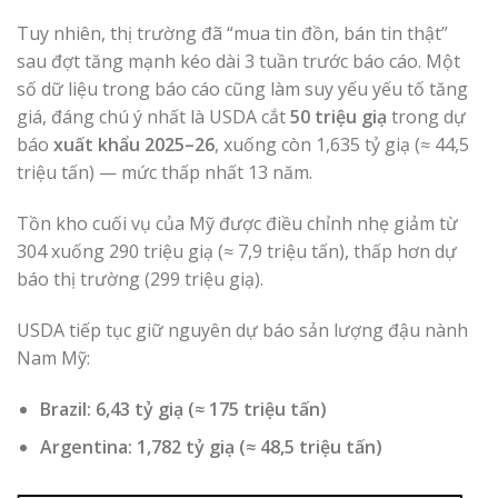
Tuy nhiên, thị trường đã “mua tin đồn, bán tin thật”
sau đợt tăng mạnh kéo dài 3 tuần trước báo cáo. Một
số dữ liệu trong báo cáo cũng làm suy yếu yếu tố tăng
giá, đáng chú ý nhất là USDA cắt
50 triệu giạ
trong dự
báo
xuất khẩu 2025–26
, xuống còn 1,635 tỷ giạ (≈ 44,5
triệu tấn) — mức thấp nhất 13 năm.
Tồn kho cuối vụ của Mỹ được điều chỉnh nhẹ giảm từ
304 xuống 290 triệu giạ (≈ 7,9 triệu tấn), thấp hơn dự
báo thị trường (299 triệu giạ).
USDA tiếp tục giữ nguyên dự báo sản lượng đậu nành
Nam Mỹ:
Brazil: 6,43 tỷ giạ (≈ 175 triệu tấn)
Argentina: 1,782 tỷ giạ (≈ 48,5 triệu tấn)