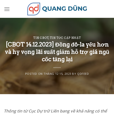
Skip
to
content
TIN CBOT
,
TIN TỨC CẬP NHẬT
[CBOT 14.12.2023] Đồng đô-la yếu hơn
và hy vọng lãi suất giảm hỗ trợ giá ngũ
cốc tăng lại
POSTED ON
THÁNG 12 15, 2023
BY
QDFEED
Thông tin từ Cục Dự trữ Liên bang về khả năng có thể