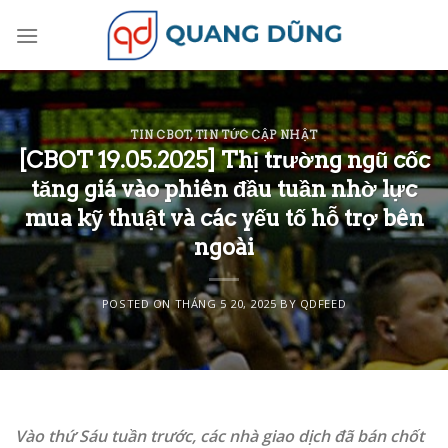
Skip
to
content
TIN CBOT
,
TIN TỨC CẬP NHẬT
[CBOT 19.05.2025] Thị trường ngũ cốc
tăng giá vào phiên đầu tuần nhờ lực
mua kỹ thuật và các yếu tố hỗ trợ bên
ngoài
POSTED ON
THÁNG 5 20, 2025
BY
QDFEED
Vào thứ Sáu tuần trước, các nhà giao dịch đã bán chốt