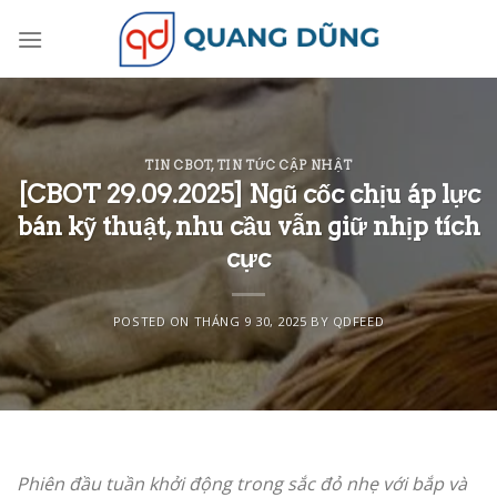
Skip
to
content
TIN CBOT
,
TIN TỨC CẬP NHẬT
[CBOT 29.09.2025] Ngũ cốc chịu áp lực
bán kỹ thuật, nhu cầu vẫn giữ nhịp tích
cực
POSTED ON
THÁNG 9 30, 2025
BY
QDFEED
Phiên đầu tuần khởi động trong sắc đỏ nhẹ với bắp và