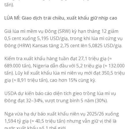
tấn).
LÚA MÌ: Giao dịch trái chiều, xuất khẩu giữ nhịp cao
Giá lúa mì mềm vụ Đông (SRW) kỳ hạn tháng 12 giảm
0,5 cent xuống 5,195 USD/giạ, trong khi lúa mì cứng vụ
Đông (HRW) Kansas tăng 2,75 cent lên 5,0825 USD/giạ.
Kiểm tra xuất khẩu hàng tuần đạt 27,1 triệu giạ (≈
689.000 tấn), Nigeria dẫn đầu với 5,2 triệu giạ (≈ 132.000
tấn). Lũy kế xuất khẩu lúa mì niên vụ mới đạt 350,5 triệu
giạ (≈ 8,91 triệu tấn), cao hơn 15% cùng kỳ.
USDA dự kiến báo cáo diện tích gieo trồng lúa mì vụ
Đông đạt 32–34%, vượt trung bình 5 năm (30%).
Nga vừa hạ dự báo xuất khẩu niên vụ 2025/26 xuống
1,594 tỷ giạ (≈ 40,5 triệu tấn) nhưng vẫn giữ vị thế là
nước xuất khẩu số 1 thế giới.