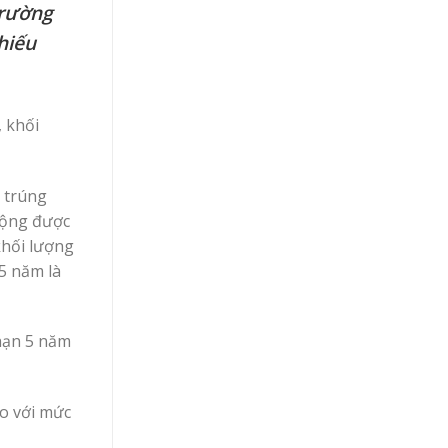
trường
hiếu
 khối
ệ trúng
động được
khối lượng
15 năm là
 hạn 5 năm
so với mức