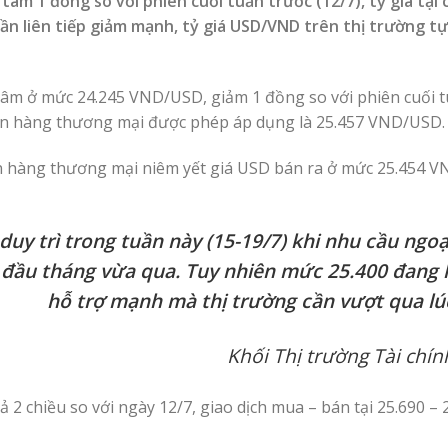
âm 1 đồng so với phiên cuối tuần trước (12/7), tỷ giá tại 
n liên tiếp giảm mạnh, tỷ giá USD/VND trên thị trường tự 
tâm ở mức 24.245 VND/USD, giảm 1 đồng so với phiên cuối t
ngân hàng thương mại được phép áp dụng là 25.457 VND/USD.
gân hàng thương mại niêm yết giá USD bán ra ở mức 25.454 
duy trì trong tuần này (15-19/7) khi nhu cầu ngoạ
 đầu tháng vừa qua. Tuy nhiên mức 25.400 đang 
hỗ trợ mạnh mà thị trường cần vượt qua lú
Khối Thị trường Tài chín
ả 2 chiều so với ngày 12/7, giao dịch mua – bán tại 25.690 – 