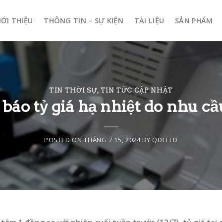
IỚI THIỆU
THÔNG TIN – SỰ KIỆN
TÀI LIỆU
SẢN PHẨM
TIN THỜI SỰ
,
TIN TỨC CẬP NHẬT
báo tỷ giá hạ nhiệt do nhu cầ
POSTED ON
THÁNG 7 15, 2024
BY
QDFEED