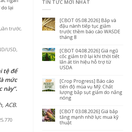
các ngân
TIN TỨC MỚI NHẤT
do lại
[CBOT 05.08.2026] Bắp và
đậu nành tiếp tục giảm
uần trước.
trước thềm báo cáo WASDE
tháng 8
VND/USD,
[CBOT 04.08.2026] Giá ngũ
cốc giảm trở lại khi thời tiết
lấn át tín hiệu hỗ trợ từ
USDA
i tệ để
là mức
[Crop Progress] Báo cáo
tiến độ mùa vụ Mỹ: Chất
c này”.
lượng bắp sụt giảm do nắng
nóng
h, ACB.
[CBOT 03.08.2026] Giá bắp
tăng mạnh nhờ lực mua kỹ
25.770
thuật