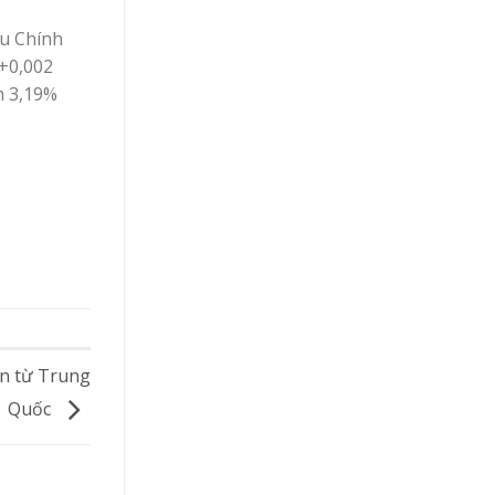
ếu Chính
(+0,002
m 3,19%
ến từ Trung
Quốc