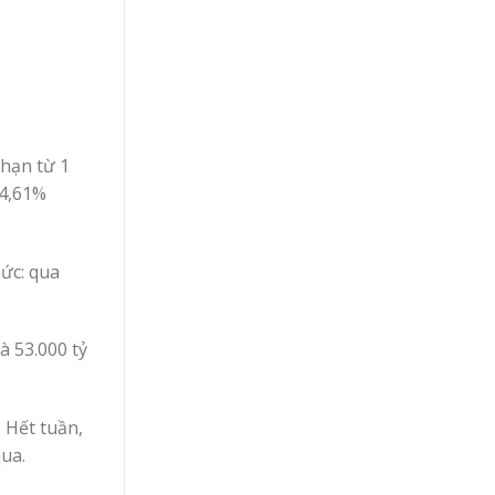
 hạn từ 1
 4,61%
mức: qua
à 53.000 tỷ
 Hết tuần,
qua.