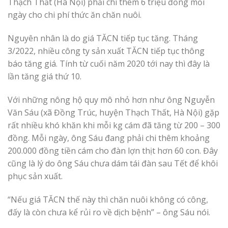
Thạch Thất (Hà Nội) phải chi thêm 6 triệu đồng mỗi
ngày cho chi phí thức ăn chăn nuôi.
Nguyên nhân là do giá TĂCN tiếp tục tăng. Tháng
3/2022, nhiều công ty sản xuất TĂCN tiếp tục thông
báo tăng giá. Tính từ cuối năm 2020 tới nay thì đây là
lần tăng giá thứ 10.
Với những nông hộ quy mô nhỏ hơn như ông Nguyễn
Văn Sáu (xã Đồng Trúc, huyện Thạch Thất, Hà Nội) gặp
rất nhiều khó khăn khi mỗi kg cám đã tăng từ 200 – 300
đồng. Mỗi ngày, ông Sáu đang phải chi thêm khoảng
200.000 đồng tiền cám cho đàn lợn thịt hơn 60 con. Đây
cũng là lý do ông Sáu chưa dám tái đàn sau Tết để khôi
phục sản xuất.
“Nếu giá TĂCN thế này thì chăn nuôi không có công,
đấy là còn chưa kể rủi ro về dịch bệnh” – ông Sáu nói.