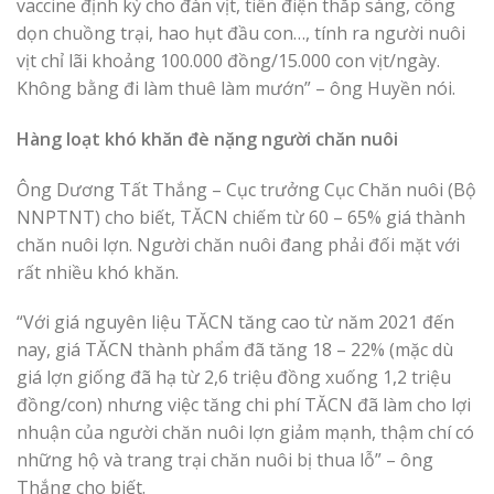
vaccine định kỳ cho đàn vịt, tiền điện thắp sáng, công
dọn chuồng trại, hao hụt đầu con…, tính ra người nuôi
vịt chỉ lãi khoảng 100.000 đồng/15.000 con vịt/ngày.
Không bằng đi làm thuê làm mướn” – ông Huyền nói.
Hàng loạt khó khăn đè nặng người chăn nuôi
Ông Dương Tất Thắng – Cục trưởng Cục Chăn nuôi (Bộ
NNPTNT) cho biết, TĂCN chiếm từ 60 – 65% giá thành
chăn nuôi lợn. Người chăn nuôi đang phải đối mặt với
rất nhiều khó khăn.
“Với giá nguyên liệu TĂCN tăng cao từ năm 2021 đến
nay, giá TĂCN thành phẩm đã tăng 18 – 22% (mặc dù
giá lợn giống đã hạ từ 2,6 triệu đồng xuống 1,2 triệu
đồng/con) nhưng việc tăng chi phí TĂCN đã làm cho lợi
nhuận của người chăn nuôi lợn giảm mạnh, thậm chí có
những hộ và trang trại chăn nuôi bị thua lỗ” – ông
Thắng cho biết.