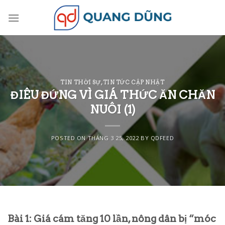
Skip
to
content
TIN THỜI SỰ
,
TIN TỨC CẬP NHẬT
ĐIÊU ĐỨNG VÌ GIÁ THỨC ĂN CHĂN
NUÔI (1)
POSTED ON
THÁNG 3 25, 2022
BY
QDFEED
Bài 1: Giá cám tăng 10 lần, nông dân bị “móc