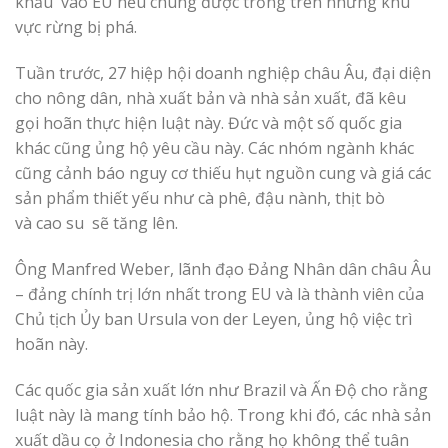
khẩu vào EU nếu chúng được trồng trên những khu
vực rừng bị phá.
Tuần trước, 27 hiệp hội doanh nghiệp châu Âu, đại diện
cho nông dân, nhà xuất bản và nhà sản xuất, đã kêu
gọi hoãn thực hiện luật này. Đức và một số quốc gia
khác cũng ủng hộ yêu cầu này. Các nhóm ngành khác
cũng cảnh báo nguy cơ thiếu hụt nguồn cung và giá các
sản phẩm thiết yếu như cà phê, đậu nành, thịt bò
và cao su sẽ tăng lên.
Ông Manfred Weber, lãnh đạo Đảng Nhân dân châu Âu
– đảng chính trị lớn nhất trong EU và là thành viên của
Chủ tịch Ủy ban Ursula von der Leyen, ủng hộ việc trì
hoãn này.
Các quốc gia sản xuất lớn như Brazil và Ấn Độ cho rằng
luật này là mang tính bảo hộ. Trong khi đó, các nhà sản
xuất dầu cọ ở Indonesia cho rằng họ không thể tuân