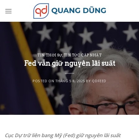
Skip
to
content
TIN THỜI SỰ
,
TIN TỨC CẬP NHẬT
Fed vẫn giữ nguyên lãi suất
POSTED ON
THÁNG 5 8, 2025
BY
QDFEED
Cục Dự trữ liên bang Mỹ (Fed) giữ nguyên lãi suất