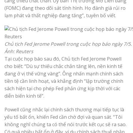
càng thiếu chắc chắn. Ủy ban Thị trường Mở Liên bang
(FOMC) đang theo dõi sát tình hình. Họ đánh giá rủi ro
lạm phát và thất nghiệp đang tăng”, tuyên bố viết.
Chủ tịch Fed Jerome Powell trong cuộc họp báo ngày 7/5.
Ảnh: Reuters
Tại cuộc họp báo sau đó, Chủ tịch Fed Jerome Powell
cho biết: “Dù sự thiếu chắc chắn tăng lên, nền kinh tế
đang ở vị thế vững vàng”. Ông nhấn mạnh chính sách
tiền tệ cần linh hoạt, và khẳng định “lập trường chính
sách hiện tại cho phép Fed phản ứng kịp thời với các
diễn biến kinh tế”.
Powell cũng nhắc lại chính sách thương mại tiếp tục là
yếu tố bất ổn, khiến Fed cần chờ đợi và quan sát. “Tôi
không nghĩ chúng ta có thể nói trước kết cục sẽ ra sao.
Có quá nhiều bất ổn ở đây, ví dụ chính sách thuế nhập