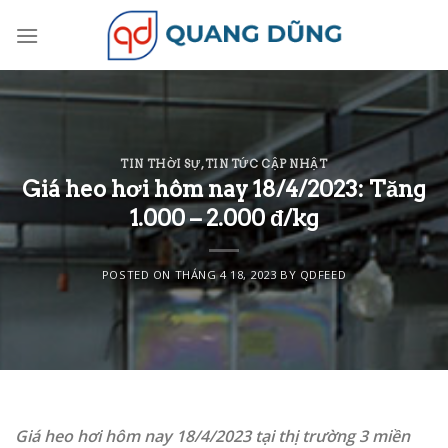
Skip
to
content
TIN THỜI SỰ
,
TIN TỨC CẬP NHẬT
Giá heo hơi hôm nay 18/4/2023: Tăng
1.000 – 2.000 đ/kg
POSTED ON
THÁNG 4 18, 2023
BY
QDFEED
Giá heo hơi hôm nay 18/4/2023 tại thị trường 3 miền