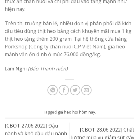
thức ăn chăn nuôi và chi phí đầu vào tăng mạnh như
hiện nay.
Trên thị trường bán lẻ, nhiều đơn vị phân phối đã kích
cầu tiêu dùng thịt heo bằng cách khuyến mãi mua 1 kg
thịt heo tặng thêm 200 gram. Tại hệ thống cửa hàng
Porkshop (Công ty chăn nuôi C.P Việt Nam), giá heo
mảnh vẫn ổn định ở mức 76.000 đồng/kg.
Lam Nghi
(Báo Thanh niên)
Tagged
giá heo hơi hôm nay
.
[CBOT 27.06.2022] Đậu
[CBOT 28.06.2022] Chất
nành và khô dầu đậu nành
lượng mùa vụ giảm sút gây