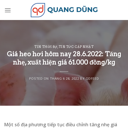
Skip
to
content
TIN THỜI SỰ
,
TIN TỨC CẬP NHẬT
Giá heo hơi hôm nay 28.6.2022: Tăng
nhẹ, xuất hiện giá 61.000 đồng/kg
POSTED ON
THÁNG 6 28, 2022
BY
QDFEED
Một số địa phương tiếp tục điều chỉnh tăng nhẹ giá